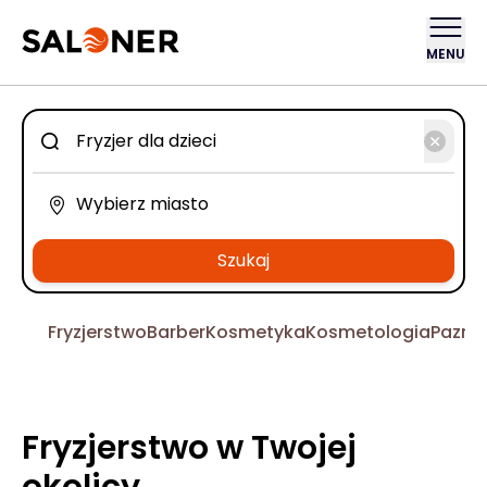
MENU
Szukaj
Fryzjerstwo
Barber
Kosmetyka
Kosmetologia
Pazno
Fryzjerstwo w Twojej