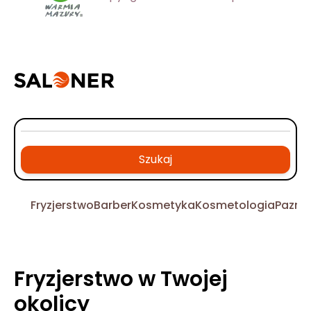
Szukaj
Fryzjerstwo
Barber
Kosmetyka
Kosmetologia
Pazno
Fryzjerstwo w Twojej
okolicy