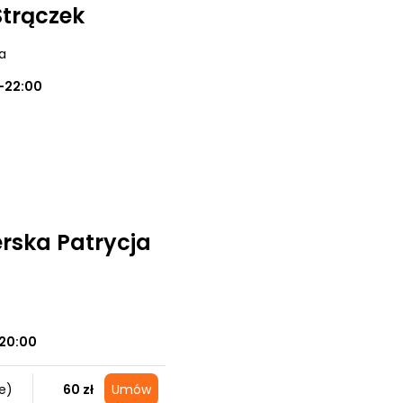
Strączek
a
0-22:00
erska Patrycja
20:00
e)
60 zł
Umów