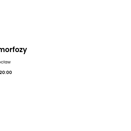
morfozy
ocław
20:00