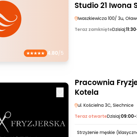
Studio 21 Iwona 
Iwaszkiewicza 100/ 3u
, Oław
Teraz zamknięte
Dzisiaj:
11:3
4.80
/5
Pracownia Fryzj
Kotela
ul. Kościelna 3C
, Siechnice
Teraz otwarte
Dzisiaj:
09:00-
Strzyżenie męskie (klasyczn