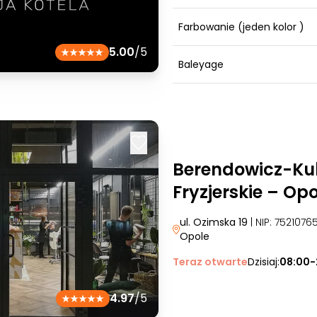
Farbowanie (jeden kolor )
5.00
/5
Baleyage
Berendowicz-Kub
Fryzjerskie – Op
ul. Ozimska 19
| NIP: 752107
Opole
Teraz otwarte
Dzisiaj:
08:00-
4.97
/5