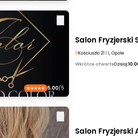
Salon Fryzjerski
Kościuszki 21
| 1
, Opole
Wkrótce otwarte
Dzisiaj:
10:0
5.00
/5
Salon Fryzjerski