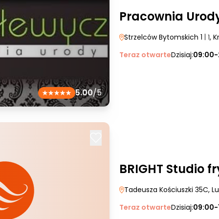
Pracownia Urod
Strzelców Bytomskich 1
| 1
, 
Teraz otwarte
Dzisiaj:
09:00-
5.00
/5
BRIGHT Studio fr
Tadeusza Kościuszki 35C
, L
Teraz otwarte
Dzisiaj:
09:00-