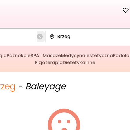
gia
Paznokcie
SPA i Masaże
Medycyna estetyczna
Podolo
Fizjoterapia
Dietetyka
Inne
rzeg
- Baleyage