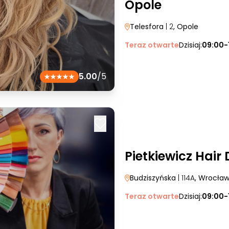
Opole
Telesfora
| 2
, Opole
Teraz otwarte
Dzisiaj:
09:00-
5.00
/5
Pietkiewicz Hair
Budziszyńska
| 114A
, Wrocła
Teraz otwarte
Dzisiaj:
09:00-