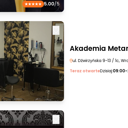
5.00
/5
Akademia Meta
ul. Dźwirzyńska 9-13 / 1c
, Wr
Teraz otwarte
Dzisiaj:
09:00-