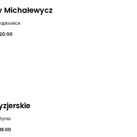
y Michałewycz
Krapkowice
20:00
yzjerskie
utynia
19:00