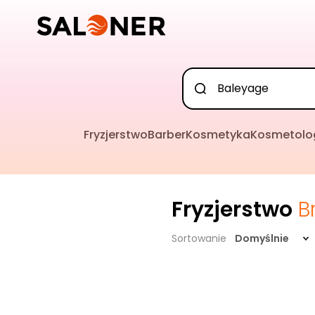
Fryzjerstwo
Barber
Kosmetyka
Kosmetolo
Fryzjerstwo
B
Sortowanie
Domyślnie