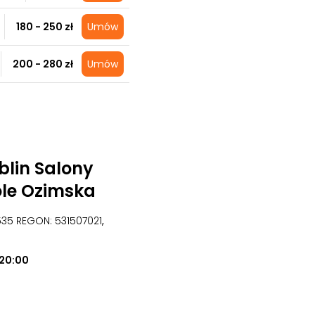
180 - 250 zł
Umów
200 - 280 zł
Umów
lin Salony
ole Ozimska
6535 REGON: 531507021
,
20:00