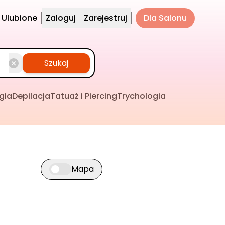
Ulubione
Zaloguj
Zarejestruj
Dla Salonu
Szukaj
gia
Depilacja
Tatuaż i Piercing
Trychologia
Mapa
Przełącz widok mapy