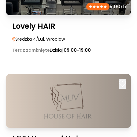
5.00
/5
Lovely HAIR
Średzka 4/Lu1
, Wrocław
Teraz zamknięte
Dzisiaj:
09:00-19:00