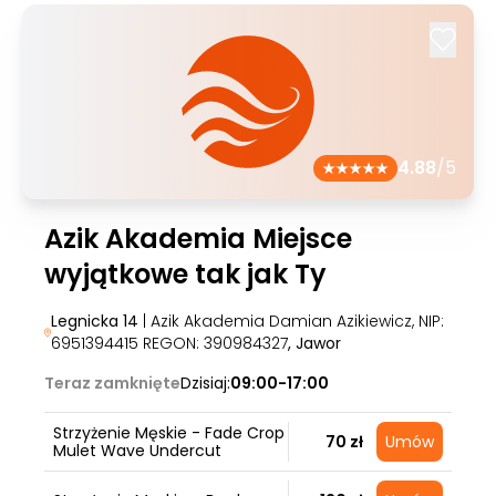
4.88
/5
Azik Akademia Miejsce
wyjątkowe tak jak Ty
Legnicka 14
| Azik Akademia Damian Azikiewicz, NIP:
6951394415 REGON: 390984327
, Jawor
Teraz zamknięte
Dzisiaj:
09:00-17:00
Strzyżenie Męskie - Fade Crop
70 zł
Umów
Mulet Wave Undercut