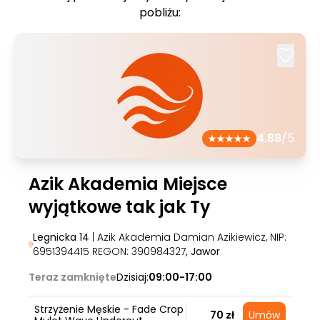
pobliżu:
4.88
/5
Azik Akademia Miejsce
wyjątkowe tak jak Ty
Legnicka 14
| Azik Akademia Damian Azikiewicz, NIP:
6951394415 REGON: 390984327
, Jawor
Teraz zamknięte
Dzisiaj:
09:00-17:00
Strzyżenie Męskie - Fade Crop
70 zł
Umów