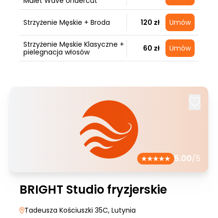
Mulet Wave Undercut
Strzyżenie Męskie + Broda
120 zł
Umów
Strzyżenie Męskie Klasyczne +
60 zł
Umów
pielegnacja włosów
5.00
/5
BRIGHT Studio fryzjerskie
Tadeusza Kościuszki 35C
, Lutynia