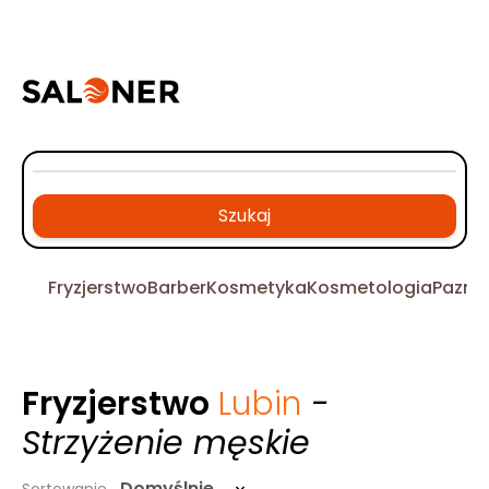
Szukaj
Fryzjerstwo
Barber
Kosmetyka
Kosmetologia
Pazno
Fryzjerstwo
Lubin
-
Strzyżenie męskie
Domyślnie