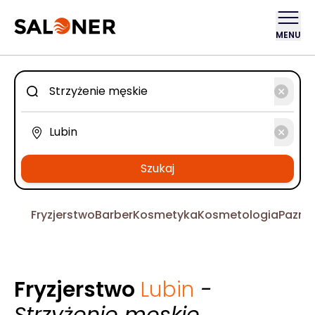
MENU
Szukaj
Fryzjerstwo
Barber
Kosmetyka
Kosmetologia
Pazno
Fryzjerstwo
Lubin
-