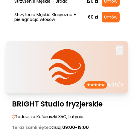
Strzyżenie Męskie + Broda
120 zł
Umów
Strzyżenie Męskie Klasyczne +
60 zł
Umów
pielegnacja włosów
5.00
/5
BRIGHT Studio fryzjerskie
Tadeusza Kościuszki 35C
, Lutynia
Teraz zamknięte
Dzisiaj:
09:00-19:00