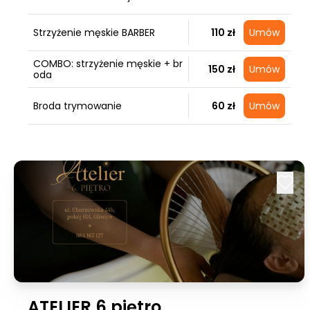
Strzyżenie męskie BARBER
110 zł
Umów
COMBO: strzyżenie męskie + br
150 zł
Umów
oda
Broda trymowanie
60 zł
Umów
ATELIER 6.piętro