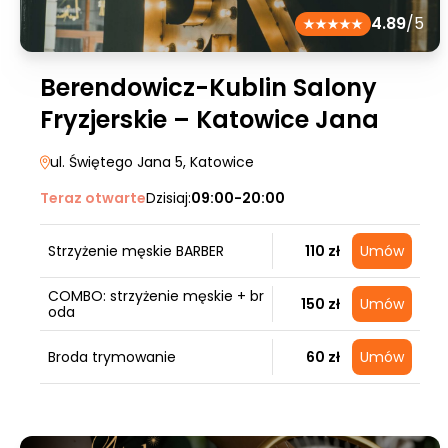
4.89
/5
Berendowicz-Kublin Salony
Fryzjerskie – Katowice Jana
ul. Świętego Jana 5
, Katowice
Teraz otwarte
Dzisiaj:
09:00-20:00
Strzyżenie męskie BARBER
110 zł
Umów
COMBO: strzyżenie męskie + br
150 zł
Umów
oda
Broda trymowanie
60 zł
Umów