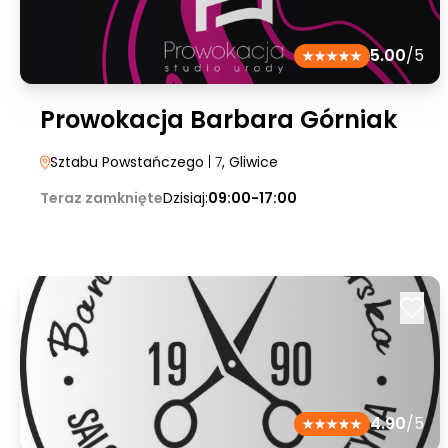
5.00
/5
Prowokacja Barbara Górniak
Sztabu Powstańczego
| 7
, Gliwice
Teraz zamknięte
Dzisiaj:
09:00-17:00
4.90
/5