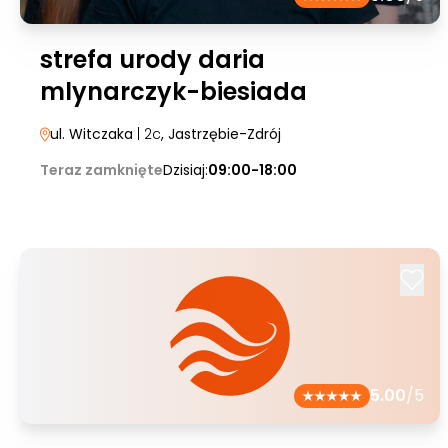
strefa urody daria
mlynarczyk-biesiada
ul. Witczaka
| 2c
, Jastrzębie-Zdrój
Teraz zamknięte
Dzisiaj:
09:00-18:00
5.00
/5