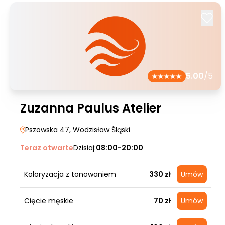
5.00
/5
Zuzanna Paulus Atelier
Pszowska 47
, Wodzisław Śląski
Teraz otwarte
Dzisiaj:
08:00-20:00
Koloryzacja z tonowaniem
330 zł
Umów
Cięcie męskie
70 zł
Umów