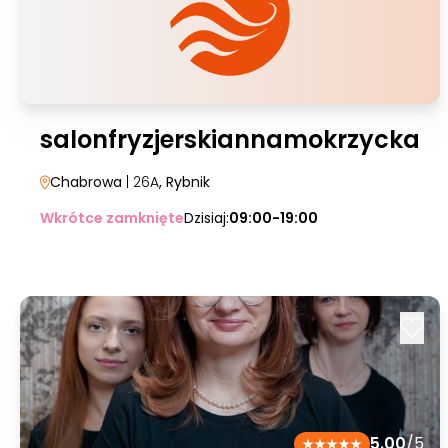
salonfryzjerskiannamokrzycka
Chabrowa
| 26A
, Rybnik
Wkrótce zamknięte
Dzisiaj:
09:00-19:00
5.00
/5