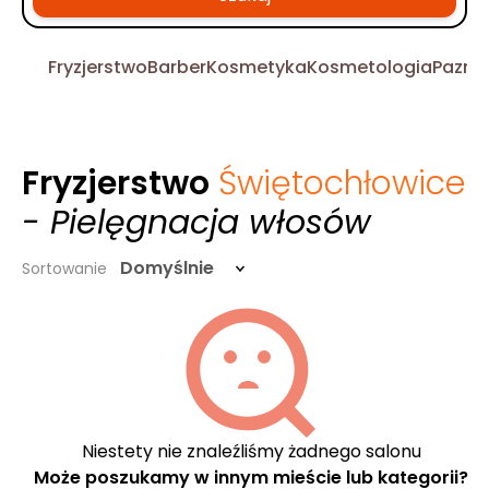
Fryzjerstwo
Barber
Kosmetyka
Kosmetologia
Pazno
Fryzjerstwo
Świętochłowice
- Pielęgnacja włosów
Domyślnie
Sortowanie
Niestety nie znaleźliśmy żadnego salonu
Może poszukamy w innym mieście lub kategorii?