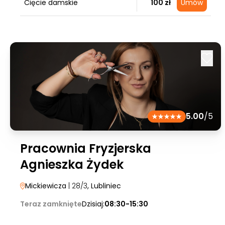
Cięcie damskie
100 zł
Umów
5.00
/5
Pracownia Fryzjerska
Agnieszka Żydek
Mickiewicza
| 28/3
, Lubliniec
Teraz zamknięte
Dzisiaj:
08:30-15:30