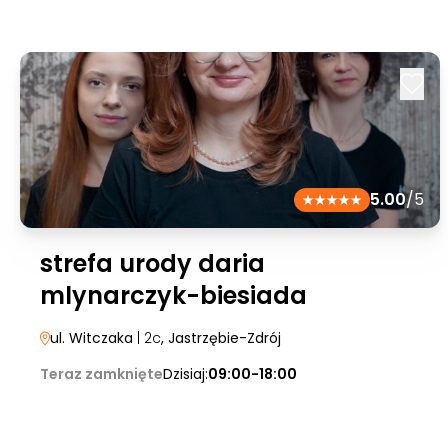
5.00
/5
strefa urody daria
mlynarczyk-biesiada
ul. Witczaka
| 2c
, Jastrzębie-Zdrój
Teraz zamknięte
Dzisiaj:
09:00-18:00