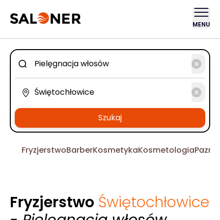
MENU
Szukaj
Fryzjerstwo
Barber
Kosmetyka
Kosmetologia
Pazno
Fryzjerstwo
Świętochłowice