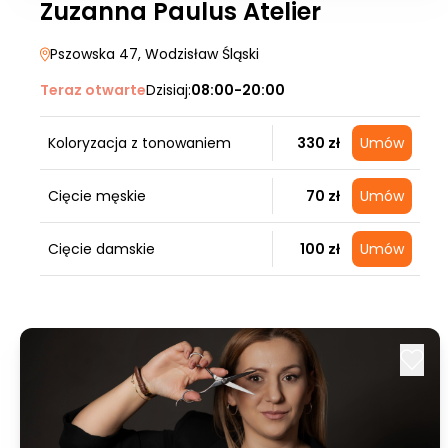
Zuzanna Paulus Atelier
Pszowska 47
, Wodzisław Śląski
Teraz otwarte
Dzisiaj:
08:00-20:00
Koloryzacja z tonowaniem
330 zł
Umów
Cięcie męskie
70 zł
Umów
Cięcie damskie
100 zł
Umów