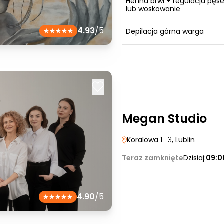
Henna brwi + regulacja pęse
lub woskowanie
4.93
/5
Depilacja górna warga
Megan Studio
Koralowa 1
| 3
, Lublin
Teraz zamknięte
Dzisiaj:
09:0
4.90
/5