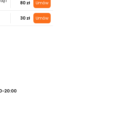
tą i
80 zł
Umów
30 zł
Umów
0-20:00