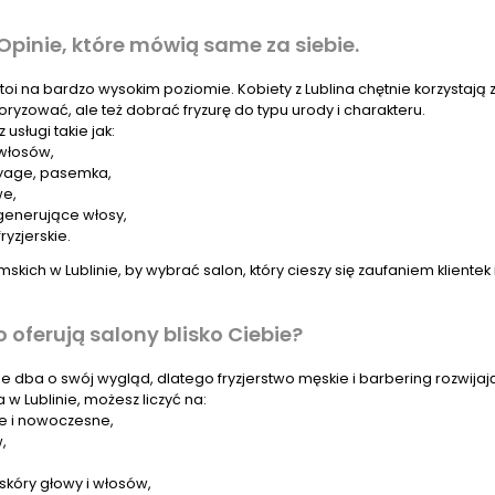
 Opinie, które mówią same za siebie.
toi na bardzo wysokim poziomie. Kobiety z Lublina chętnie korzystają z 
koloryzować, ale też dobrać fryzurę do typu urody i charakteru.
usługi takie jak:
 włosów,
ayage, pasemka,
we,
egenerujące włosy,
yzjerskie.
skich w Lublinie, by wybrać salon, który cieszy się zaufaniem klientek
o oferują salony blisko Ciebie?
e dba o swój wygląd, dlatego fryzjerstwo męskie i barbering rozwijaj
 w Lublinie, możesz liczyć na:
ne i nowoczesne,
,
skóry głowy i włosów,