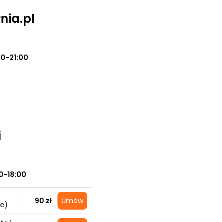
nia.pl
00-21:00
i
0-18:00
90 zł
Umów
ie)