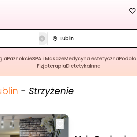
gia
Paznokcie
SPA i Masaże
Medycyna estetyczna
Podolo
Fizjoterapia
Dietetyka
Inne
ublin
- Strzyżenie