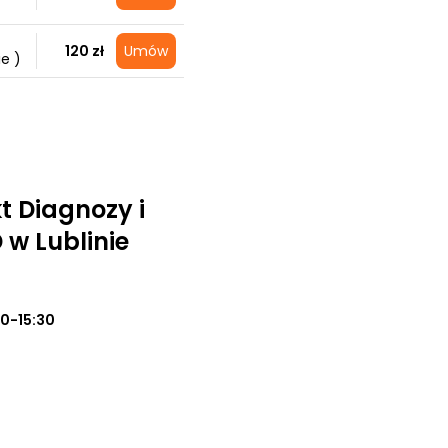
120 zł
Umów
e )
t Diagnozy i
 w Lublinie
0-15:30