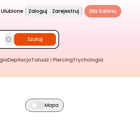
Ulubione
Zaloguj
Zarejestruj
Dla Salonu
Szukaj
gia
Depilacja
Tatuaż i Piercing
Trychologia
Mapa
Przełącz widok mapy