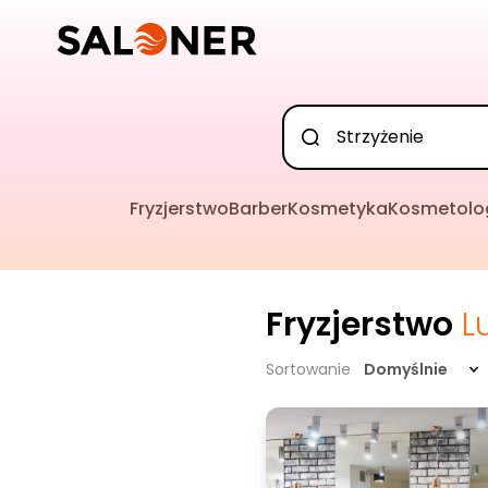
Fryzjerstwo
Barber
Kosmetyka
Kosmetolo
Fryzjerstwo
L
Sortowanie
Domyślnie