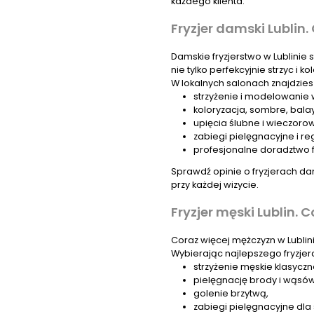
każdego klienta.
Fryzjer damski Lublin.
Damskie fryzjerstwo w Lublinie s
nie tylko perfekcyjnie strzyc i 
W lokalnych salonach znajdziesz 
strzyżenie i modelowanie
koloryzacja, sombre, bal
upięcia ślubne i wieczoro
zabiegi pielęgnacyjne i r
profesjonalne doradztwo fr
Sprawdź opinie o fryzjerach dam
przy każdej wizycie.
Fryzjer męski Lublin. C
Coraz więcej mężczyzn w Lublini
Wybierając najlepszego fryzjera
strzyżenie męskie klasycz
pielęgnację brody i wąsów
golenie brzytwą,
zabiegi pielęgnacyjne dla 