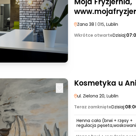
Moja Fryzjernia,
www.mojafryzjer
Zana 38
| 015
, Lublin
Wkrótce otwarte
Dzisiaj:
07:
Kosmetyka u An
ul. Zielona 20
, Lublin
Teraz zamknięte
Dzisiaj:
08:0
Henna cała (brwi + rzęsy +
regulacja pęseta,woskowan