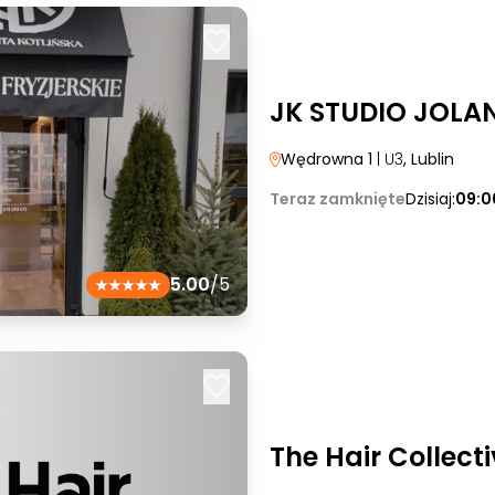
JK STUDIO JOLA
Wędrowna 1
| U3
, Lublin
Teraz zamknięte
Dzisiaj:
09:0
5.00
/5
The Hair Collecti