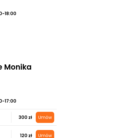
0-18:00
ie Monika
0-17:00
300 zł
Umów
120 zł
Umów