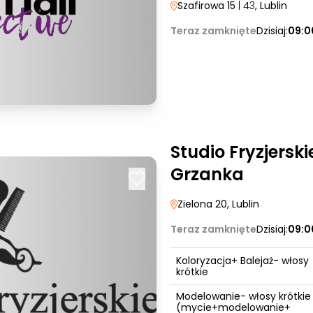
Szafirowa 15
| 43
, Lublin
Teraz zamknięte
Dzisiaj:
09:0
Studio Fryzjersk
Grzanka
Zielona 20
, Lublin
Teraz zamknięte
Dzisiaj:
09:0
Koloryzacja+ Balejaż- włosy
krótkie
Modelowanie- włosy krótkie
(mycie+modelowanie+