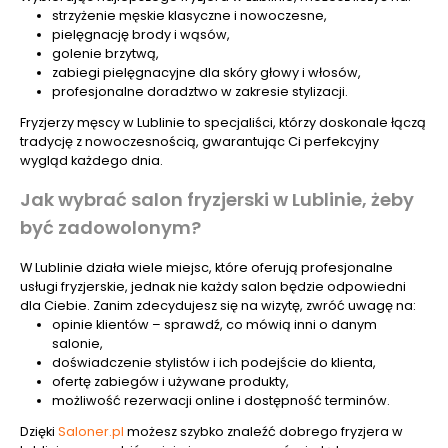
strzyżenie męskie klasyczne i nowoczesne,
pielęgnację brody i wąsów,
golenie brzytwą,
zabiegi pielęgnacyjne dla skóry głowy i włosów,
profesjonalne doradztwo w zakresie stylizacji.
Fryzjerzy męscy w Lublinie to specjaliści, którzy doskonale łączą
tradycję z nowoczesnością, gwarantując Ci perfekcyjny
wygląd każdego dnia.
Jak wybrać salon fryzjerski w Lublinie, żeby
być zadowolonym?
W Lublinie działa wiele miejsc, które oferują profesjonalne
usługi fryzjerskie, jednak nie każdy salon będzie odpowiedni
dla Ciebie. Zanim zdecydujesz się na wizytę, zwróć uwagę na:
opinie klientów – sprawdź, co mówią inni o danym
salonie,
doświadczenie stylistów i ich podejście do klienta,
ofertę zabiegów i używane produkty,
możliwość rezerwacji online i dostępność terminów.
Dzięki
Saloner.pl
możesz szybko znaleźć dobrego fryzjera w