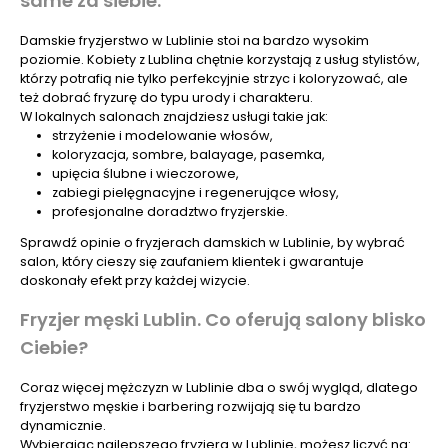
same za siebie.
Damskie fryzjerstwo w Lublinie stoi na bardzo wysokim
poziomie. Kobiety z Lublina chętnie korzystają z usług stylistów,
którzy potrafią nie tylko perfekcyjnie strzyc i koloryzować, ale
też dobrać fryzurę do typu urody i charakteru.
W lokalnych salonach znajdziesz usługi takie jak:
strzyżenie i modelowanie włosów,
koloryzacja, sombre, balayage, pasemka,
upięcia ślubne i wieczorowe,
zabiegi pielęgnacyjne i regenerujące włosy,
profesjonalne doradztwo fryzjerskie.
Sprawdź opinie o fryzjerach damskich w Lublinie, by wybrać
salon, który cieszy się zaufaniem klientek i gwarantuje
doskonały efekt przy każdej wizycie.
Fryzjer męski Lublin. Co oferują salony blisko
Ciebie?
Coraz więcej mężczyzn w Lublinie dba o swój wygląd, dlatego
fryzjerstwo męskie i barbering rozwijają się tu bardzo
dynamicznie.
Wybierając najlepszego fryzjera w Lublinie, możesz liczyć na: