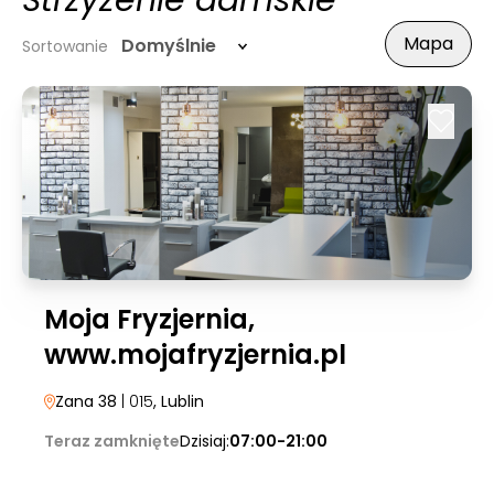
Strzyżenie damskie
Mapa
Domyślnie
Sortowanie
Moja Fryzjernia,
www.mojafryzjernia.pl
Zana 38
| 015
, Lublin
Teraz zamknięte
Dzisiaj:
07:00-21:00