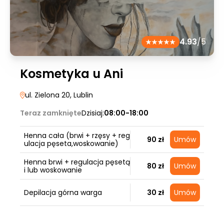
4.93
/5
Kosmetyka u Ani
ul. Zielona 20
, Lublin
Teraz zamknięte
Dzisiaj:
08:00-18:00
Henna cała (brwi + rzęsy + reg
90 zł
Umów
ulacja pęseta,woskowanie)
Henna brwi + regulacja pęsetą
80 zł
Umów
i lub woskowanie
Depilacja górna warga
30 zł
Umów