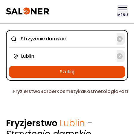
MENU
Szukaj
Fryzjerstwo
Barber
Kosmetyka
Kosmetologia
Pazno
Fryzjerstwo
Lublin
-