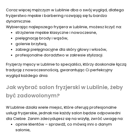
Coraz więcej mężczyzn w Lublinie dba o swój wygląd, dlatego
fryzjerstwo męskie i barbering rozwijają się tu bardzo
dynamicznie.
Wybierając najlepszego fryzjera w Lublinie, możesz liczyć na:
strzyżenie męskie klasyczne i nowoczesne,
pielęgnację brody i wąsów,
golenie brzytwą,
zabiegi pielęgnacyjne dla skóry głowy i włosów,
profesjonalne doradztwo w zakresie stylizacji.
Fryzjerzy męscy w Lublinie to specjaliści, którzy doskonale łączą
tradycję z nowoczesnością, gwarantując Ci perfekcyjny
wygląd każdego dnia.
Jak wybrać salon fryzjerski w Lublinie, żeby
być zadowolonym?
W Lublinie działa wiele miejsc, które oferują profesjonalne
usługi fryzjerskie, jednak nie każdy salon będzie odpowiedni
dla Ciebie. Zanim zdecydujesz się na wizytę, zwróć uwagę na:
opinie klientów – sprawdź, co mówią inni o danym
salonie,