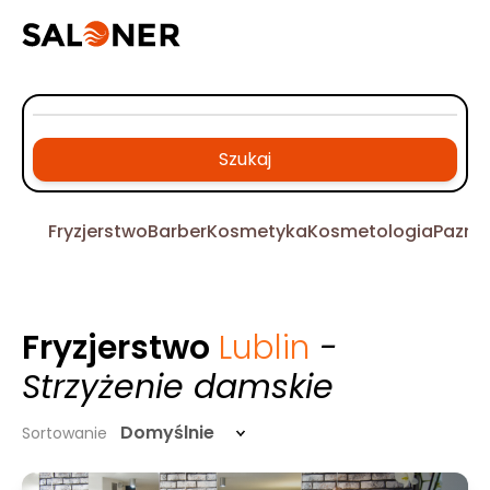
Szukaj
Fryzjerstwo
Barber
Kosmetyka
Kosmetologia
Pazno
Fryzjerstwo
Lublin
-
Strzyżenie damskie
Domyślnie
Sortowanie