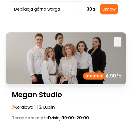
Depilacja górna warga
30 zł
Umów
4.90
/5
Megan Studio
Koralowa 1
| 3
, Lublin
Teraz zamknięte
Dzisiaj:
09:00-20:00