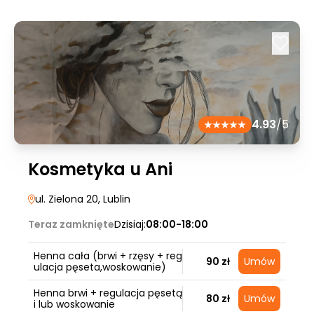
4.93
/5
Kosmetyka u Ani
ul. Zielona 20
, Lublin
Teraz zamknięte
Dzisiaj:
08:00-18:00
Henna cała (brwi + rzęsy + reg
90 zł
Umów
ulacja pęseta,woskowanie)
Henna brwi + regulacja pęsetą
80 zł
Umów
i lub woskowanie