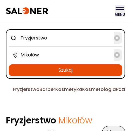
MENU
Szukaj
Fryzjerstwo
Barber
Kosmetyka
Kosmetologia
Pazno
Fryzjerstwo
Mikołów