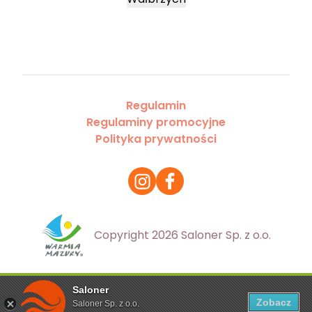
Regulamin
Regulaminy promocyjne
Polityka prywatności
Copyright 2026 Saloner Sp. z o.o.
Saloner
Ta strona korzysta z plików cookies. Aby dowiedzieć się
Zobacz
Saloner Sp. z o.o.