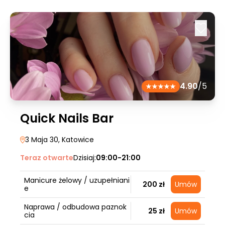
4.90
/5
Quick Nails Bar
3 Maja 30
, Katowice
Teraz otwarte
Dzisiaj:
09:00-21:00
Manicure żelowy / uzupełniani
200 zł
Umów
e
Naprawa / odbudowa paznok
25 zł
Umów
cia