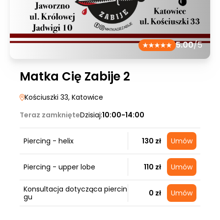
5.00
/5
Matka Cię Zabije 2
Kościuszki 33
, Katowice
Teraz zamknięte
Dzisiaj:
10:00-14:00
Piercing - helix
130 zł
Umów
Piercing - upper lobe
110 zł
Umów
Konsultacja dotycząca piercin
0 zł
Umów
gu