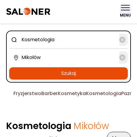
MENU
Szukaj
Fryzjerstwo
Barber
Kosmetyka
Kosmetologia
Pazno
Kosmetologia
Mikołów