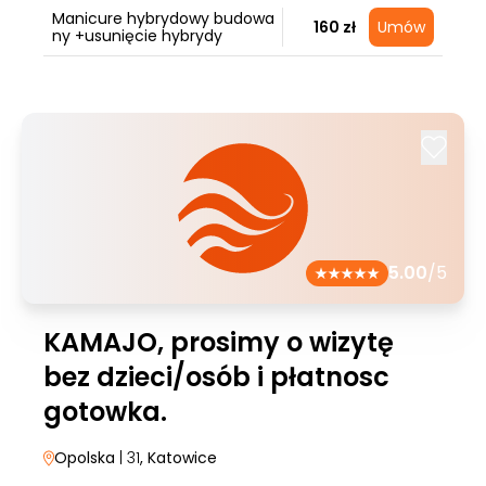
Manicure hybrydowy budowa
160 zł
Umów
ny +usunięcie hybrydy
5.00
/5
KAMAJO, prosimy o wizytę
bez dzieci/osób i płatnosc
gotowka.
Opolska
| 31
, Katowice