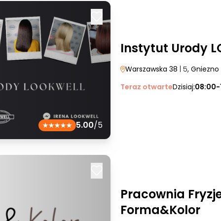
Instytut Urody 
Warszawska 38
| 5
, Gniezno
Teraz otwarte
Dzisiaj:
08:00-
5.00
/5
Pracownia Fryzj
Forma&Kolor