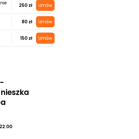
nie
250 zł
Umów
80 zł
Umów
150 zł
Umów
 -
nieszka
pa
22:00