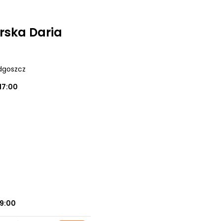
rska Daria
ydgoszcz
17:00
z
19:00