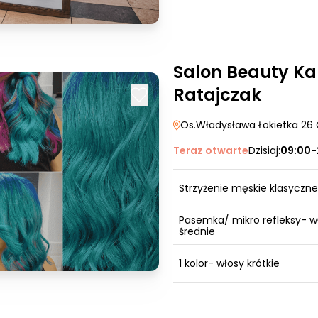
Salon Beauty Ka
Ratajczak
Os.Władysława Łokietka 26
Teraz otwarte
Dzisiaj:
09:00-
Strzyżenie męskie klasyczne
Pasemka/ mikro refleksy- w
średnie
1 kolor- włosy krótkie