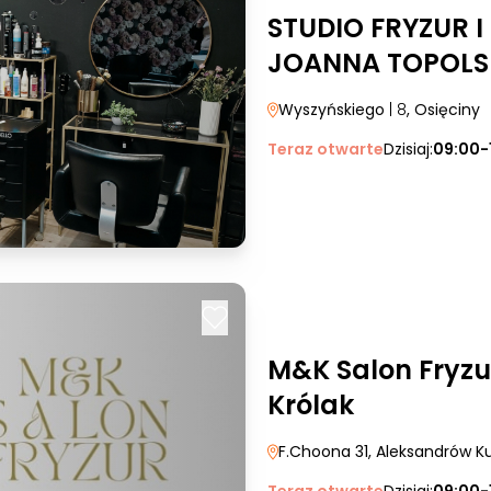
STUDIO FRYZUR 
JOANNA TOPOLS
Wyszyńskiego
| 8
, Osięciny
Teraz otwarte
Dzisiaj:
09:00-
M&K Salon Fryzu
Królak
F.Choona 31
, Aleksandrów K