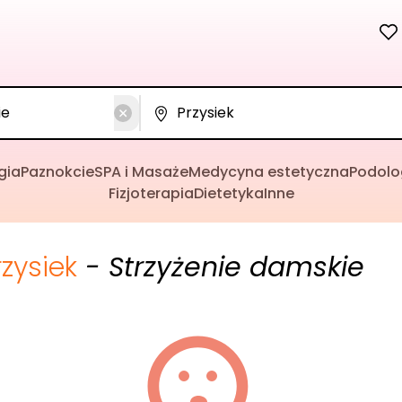
gia
Paznokcie
SPA i Masaże
Medycyna estetyczna
Podolo
Fizjoterapia
Dietetyka
Inne
rzysiek
- Strzyżenie damskie