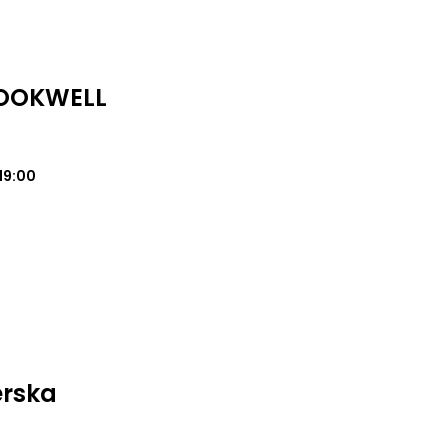
LOOKWELL
19:00
erska