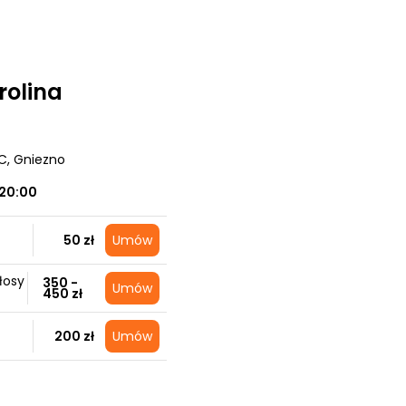
rolina
 C
, Gniezno
20:00
50 zł
Umów
łosy
350 -
Umów
450 zł
200 zł
Umów