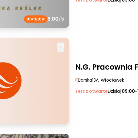
Teraz otwarte
Dzisiaj:
09:00-
5.00
/5
N.G. Pracownia F
Barska13A
, Włocławek
Teraz otwarte
Dzisiaj:
09:00-