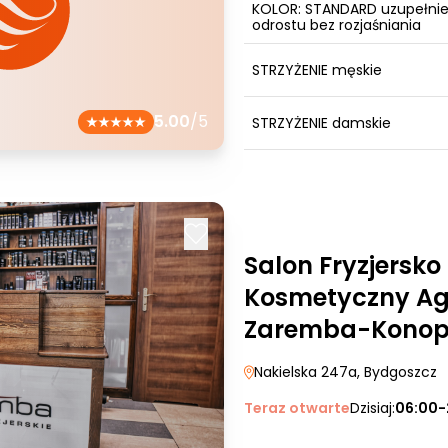
KOLOR: STANDARD uzupełnie
odrostu bez rozjaśniania
STRZYŻENIE męskie
5.00
/5
STRZYŻENIE damskie
Salon Fryzjersko
Kosmetyczny Ag
Zaremba-Kono
Nakielska 247a
, Bydgoszcz
Teraz otwarte
Dzisiaj:
06:00-