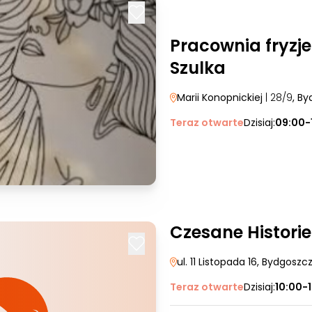
Pracownia fryzje
Szulka
Marii Konopnickiej
| 28/9
, B
Teraz otwarte
Dzisiaj:
09:00-
Czesane Historie
ul. 11 Listopada 16
, Bydgoszc
Teraz otwarte
Dzisiaj:
10:00-