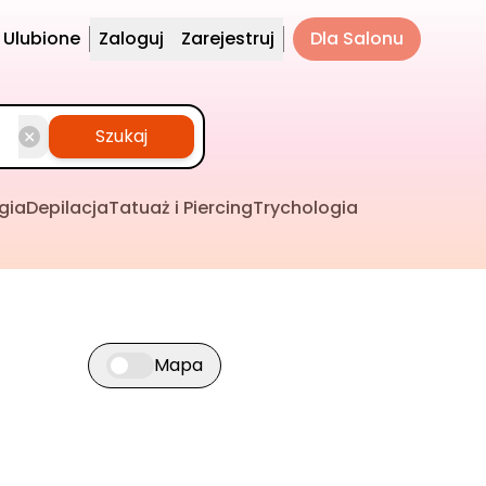
Ulubione
Zaloguj
Zarejestruj
Dla Salonu
Szukaj
gia
Depilacja
Tatuaż i Piercing
Trychologia
Mapa
Przełącz widok mapy