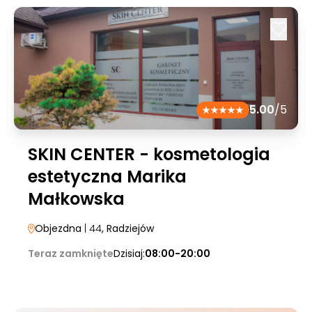
5.00
/5
SKIN CENTER - kosmetologia
estetyczna Marika
Małkowska
Objezdna
| 44
, Radziejów
Teraz zamknięte
Dzisiaj:
08:00-20:00