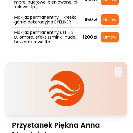
mbre, pudrowe, cieniowane, pi
xelowe itp.)
Makijaż permanentny - kreska
950 zł
Umów
górna dekoracyjna EYELINER
Makijaż permanentny ust - 3
D, ombre, efekt szminki, nude,
1200 zł
Umów
bezkonturowe itp.
Przystanek Piękna Anna