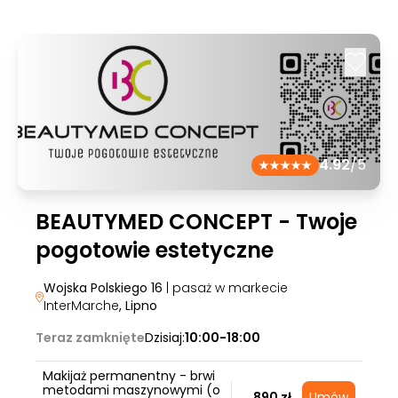
4.92
/5
BEAUTYMED CONCEPT - Twoje
pogotowie estetyczne
Wojska Polskiego 16
| pasaż w markecie
InterMarche
, Lipno
Teraz zamknięte
Dzisiaj:
10:00-18:00
Makijaż permanentny - brwi
metodami maszynowymi (o
890 zł
Umów