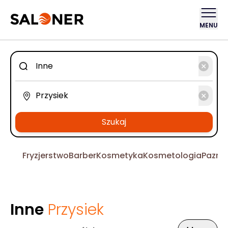
MENU
Szukaj
Fryzjerstwo
Barber
Kosmetyka
Kosmetologia
Pazno
Inne
Przysiek