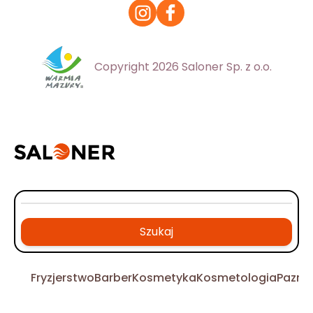
Copyright 2026 Saloner Sp. z o.o.
Szukaj
Fryzjerstwo
Barber
Kosmetyka
Kosmetologia
Pazno