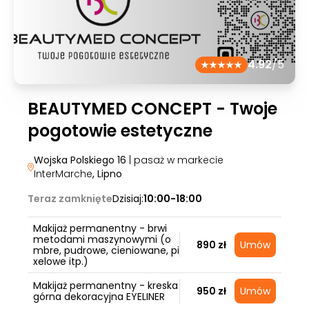
4.92
/5
BEAUTYMED CONCEPT - Twoje
pogotowie estetyczne
Wojska Polskiego 16
| pasaż w markecie
InterMarche
, Lipno
Teraz zamknięte
Dzisiaj:
10:00-18:00
Makijaż permanentny - brwi
metodami maszynowymi (o
890 zł
Umów
mbre, pudrowe, cieniowane, pi
xelowe itp.)
Makijaż permanentny - kreska
950 zł
Umów
górna dekoracyjna EYELINER