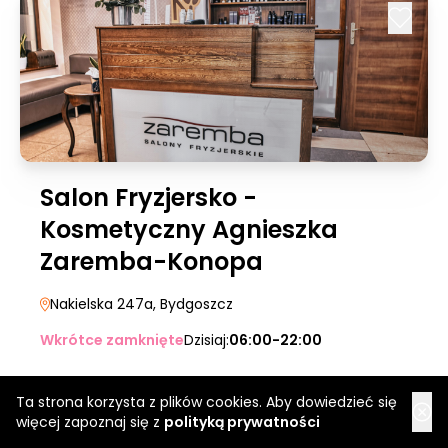
Salon Fryzjersko -
Kosmetyczny Agnieszka
Zaremba-Konopa
Nakielska 247a
, Bydgoszcz
Wkrótce zamknięte
Dzisiaj:
06:00-22:00
Ta strona korzysta z plików cookies. Aby dowiedzieć się
więcej zapoznaj się z
polityką prywatności