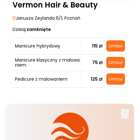
Vermon Hair & Beauty
Janusza Zeylanda 6/1
, Poznań
Dzisiaj:
zamknięte
Manicure hybrydowy
115 zł
Umów
Manicure klasyczny z malowa
75 zł
Umów
niem
Pedicure z malowaniem
125 zł
Umów