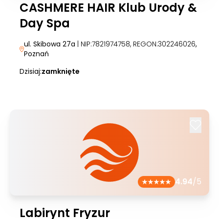
CASHMERE HAIR Klub Urody &
Day Spa
ul. Skibowa 27a
| NIP:7821974758, REGON:302246026
,
Poznań
Dzisiaj:
zamknięte
4.94
/5
Labirynt Fryzur