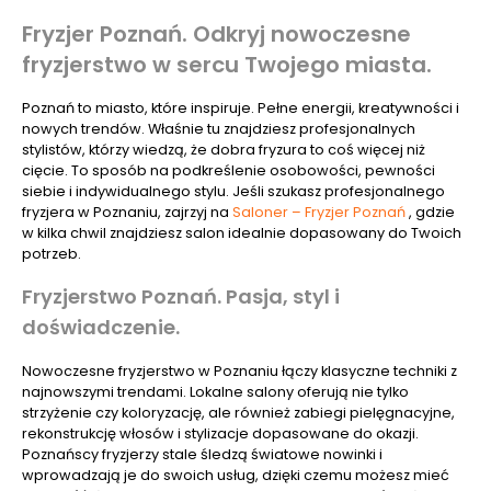
Fryzjer Poznań. Odkryj nowoczesne
fryzjerstwo w sercu Twojego miasta.
Poznań to miasto, które inspiruje. Pełne energii, kreatywności i
nowych trendów. Właśnie tu znajdziesz profesjonalnych
stylistów, którzy wiedzą, że dobra fryzura to coś więcej niż
cięcie. To sposób na podkreślenie osobowości, pewności
siebie i indywidualnego stylu. Jeśli szukasz profesjonalnego
fryzjera w Poznaniu, zajrzyj na
Saloner – Fryzjer Poznań
, gdzie
w kilka chwil znajdziesz salon idealnie dopasowany do Twoich
potrzeb.
Fryzjerstwo Poznań. Pasja, styl i
doświadczenie.
Nowoczesne fryzjerstwo w Poznaniu łączy klasyczne techniki z
najnowszymi trendami. Lokalne salony oferują nie tylko
strzyżenie czy koloryzację, ale również zabiegi pielęgnacyjne,
rekonstrukcję włosów i stylizacje dopasowane do okazji.
Poznańscy fryzjerzy stale śledzą światowe nowinki i
wprowadzają je do swoich usług, dzięki czemu możesz mieć