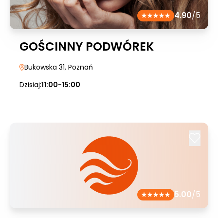
4.90
/5
GOŚCINNY PODWÓREK
Bukowska 31
, Poznań
Dzisiaj:
11:00-15:00
5.00
/5