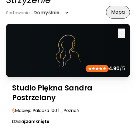
Strzyżenie
Mapa
Domyślnie
Sortowanie
4.90
/5
Studio Piękna Sandra
Postrzelany
Macieja Palacza 100
| 1
, Poznań
Dzisiaj:
zamknięte