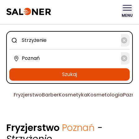
MENU
Szukaj
Fryzjerstwo
Barber
Kosmetyka
Kosmetologia
Pazno
Fryzjerstwo
Poznań
-