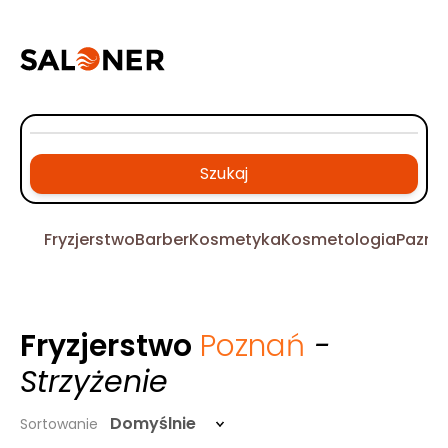
Szukaj
Fryzjerstwo
Barber
Kosmetyka
Kosmetologia
Pazno
Fryzjerstwo
Poznań
-
Strzyżenie
Domyślnie
Sortowanie