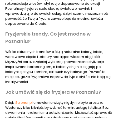
rekonstrukcję włosów i stylizacje dopasowane do okazji.
Poznańscy fryzjerzy stale śledzą światowe nowinki i
wprowadzają je do swoich usług, dzięki czemu możesz mieć
pewność, że Twoja fryzura zawsze będzie modna, świeża i
dopasowana do Ciebie.
Fryzjerskie trendy. Co jest modne w
Poznaniu?
Wśród aktualnych trendów królują naturalne kolory, lekkie,
warstwowe cięcia i tekstury nadające włosom objętość.
Mężczyźni coraz częściej wybierają nowoczesne stylizacje
inspirowane barberingiem, a kobiety chętnie sięgają po
koloryzacje typu sombre, airtouch czy balayage. Poznań to
miejsce, gdzie fryzjerstwo naprawdę żyje a styliści nie boją się
kreatywności.
Jak umówić się do fryzjera w Poznaniu?
Dzięki
Saloner.pl
umawianie wizyty nigdy nie było prostsze.
Wystarczy kilka kliknięć, by wybrać termin, usługę i stylistę. Bez
dzwonienia i czekania na potwierdzenie. Możesz też sprawdzić
opinie klientów, cennik oraz dostępne godziny pracy salonu.