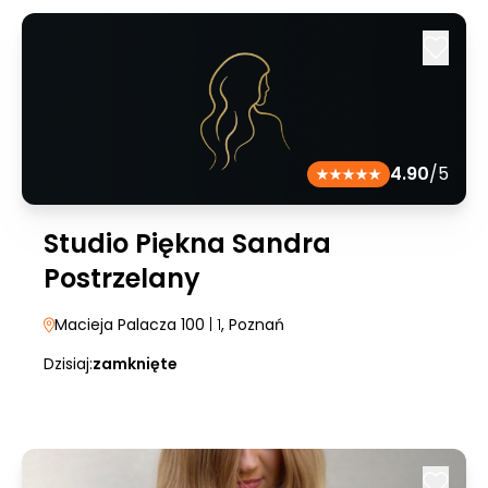
4.90
/5
Studio Piękna Sandra
Postrzelany
Macieja Palacza 100
| 1
, Poznań
Dzisiaj:
zamknięte