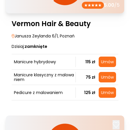
5.00
/5
Vermon Hair & Beauty
Janusza Zeylanda 6/1
, Poznań
Dzisiaj:
zamknięte
Manicure hybrydowy
115 zł
Umów
Manicure klasyczny z malowa
75 zł
Umów
niem
Pedicure z malowaniem
125 zł
Umów