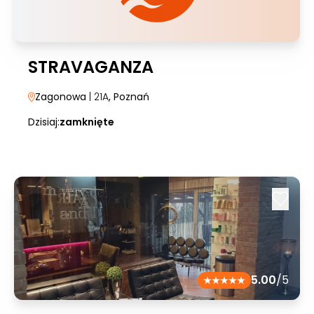
STRAVAGANZA
Zagonowa
| 21A
, Poznań
Dzisiaj:
zamknięte
5.00
/5