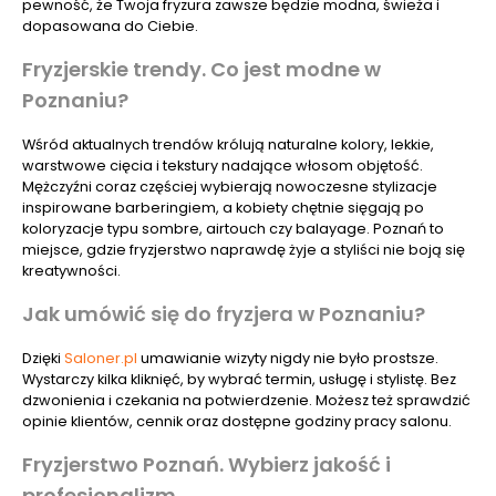
pewność, że Twoja fryzura zawsze będzie modna, świeża i
dopasowana do Ciebie.
Fryzjerskie trendy. Co jest modne w
Poznaniu?
Wśród aktualnych trendów królują naturalne kolory, lekkie,
warstwowe cięcia i tekstury nadające włosom objętość.
Mężczyźni coraz częściej wybierają nowoczesne stylizacje
inspirowane barberingiem, a kobiety chętnie sięgają po
koloryzacje typu sombre, airtouch czy balayage. Poznań to
miejsce, gdzie fryzjerstwo naprawdę żyje a styliści nie boją się
kreatywności.
Jak umówić się do fryzjera w Poznaniu?
Dzięki
Saloner.pl
umawianie wizyty nigdy nie było prostsze.
Wystarczy kilka kliknięć, by wybrać termin, usługę i stylistę. Bez
dzwonienia i czekania na potwierdzenie. Możesz też sprawdzić
opinie klientów, cennik oraz dostępne godziny pracy salonu.
Fryzjerstwo Poznań. Wybierz jakość i
profesjonalizm.