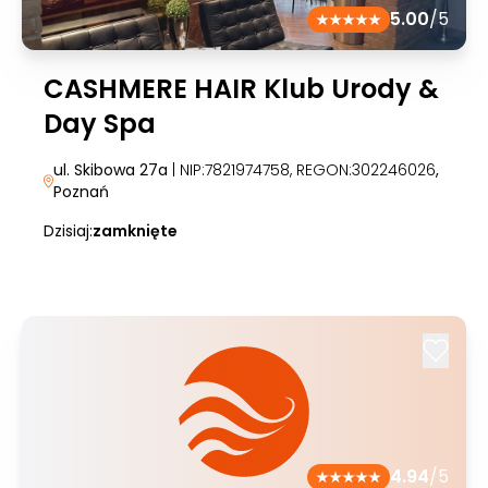
5.00
/5
CASHMERE HAIR Klub Urody &
Day Spa
ul. Skibowa 27a
| NIP:7821974758, REGON:302246026
,
Poznań
Dzisiaj:
zamknięte
4.94
/5