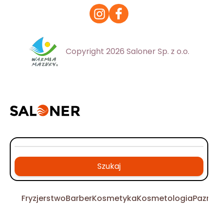
Copyright 2026 Saloner Sp. z o.o.
Szukaj
Fryzjerstwo
Barber
Kosmetyka
Kosmetologia
Pazno