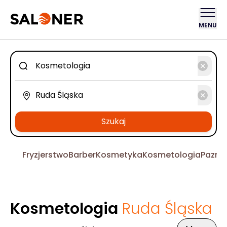
MENU
Szukaj
Fryzjerstwo
Barber
Kosmetyka
Kosmetologia
Pazno
Kosmetologia
Ruda Śląska