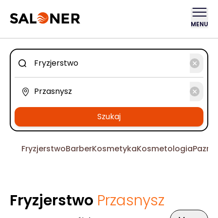
MENU
Szukaj
Fryzjerstwo
Barber
Kosmetyka
Kosmetologia
Pazno
Fryzjerstwo
Przasnysz