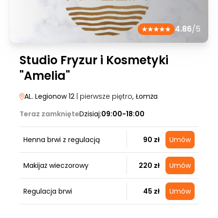
4.86
/5
Studio Fryzur i Kosmetyki
"Amelia"
AL. Legionow 12
| pierwsze piętro
, Łomża
Teraz zamknięte
Dzisiaj:
09:00-18:00
Henna brwi z regulacją
90 zł
Umów
Makijaż wieczorowy
220 zł
Umów
Regulacja brwi
45 zł
Umów