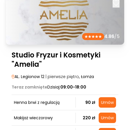
4.86
/5
Studio Fryzur i Kosmetyki
"Amelia"
AL. Legionow 12
| pierwsze piętro
, Łomża
Teraz zamknięte
Dzisiaj:
09:00-18:00
Henna brwi z regulacją
90 zł
Umów
Makijaż wieczorowy
220 zł
Umów