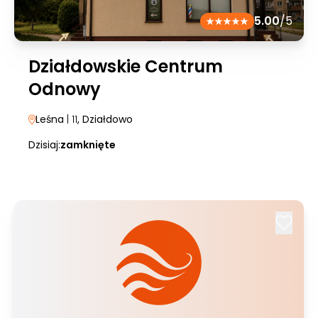
5.00
/5
Działdowskie Centrum
Odnowy
Leśna
| 11
, Działdowo
Dzisiaj:
zamknięte