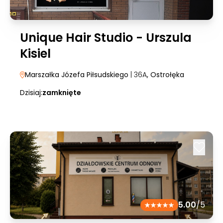
Unique Hair Studio - Urszula
Kisiel
Marszałka Józefa Piłsudskiego
| 36A
, Ostrołęka
Dzisiaj:
zamknięte
5.00
/5