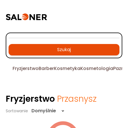
Szukaj
Fryzjerstwo
Barber
Kosmetyka
Kosmetologia
Pazno
Fryzjerstwo
Przasnysz
Domyślnie
Sortowanie