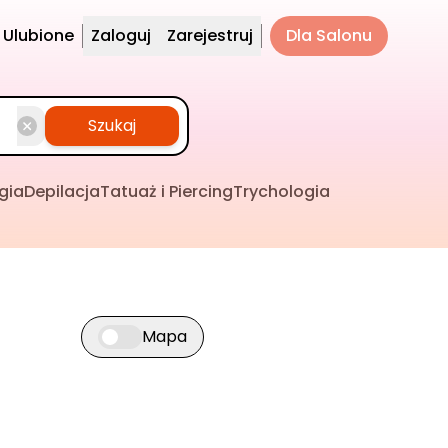
Ulubione
Zaloguj
Zarejestruj
Dla Salonu
Szukaj
gia
Depilacja
Tatuaż i Piercing
Trychologia
Mapa
Przełącz widok mapy