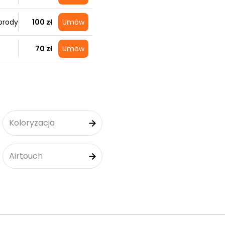
brody
100 zł
Umów
70 zł
Umów
Koloryzacja
Airtouch