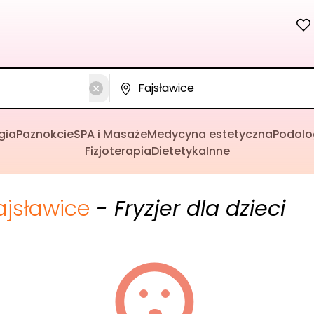
gia
Paznokcie
SPA i Masaże
Medycyna estetyczna
Podolo
Fizjoterapia
Dietetyka
Inne
ajsławice
- Fryzjer dla dzieci