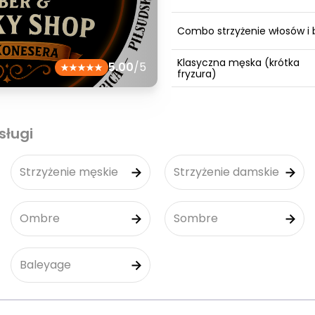
Combo strzyżenie włosów i 
Klasyczna męska (krótka
5.00
/5
fryzura)
sługi
Strzyżenie męskie
Strzyżenie damskie
Ombre
Sombre
Baleyage