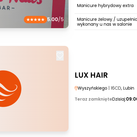
Manicure hybrydowy extra
5.00
/5
Manicure żelowy / uzupełni
wykonany u nas w salonie
LUX HAIR
Wyszyńskiego
| 16CD
, Lubin
Teraz zamknięte
Dzisiaj:
09:0