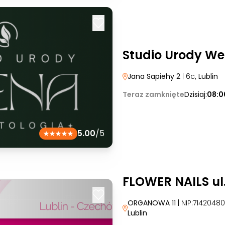
Studio Urody W
Jana Sapiehy 2
| 6c
, Lublin
Teraz zamknięte
Dzisiaj:
08:0
5.00
/5
FLOWER NAILS u
ORGANOWA 11
| NIP:7142048
Lublin