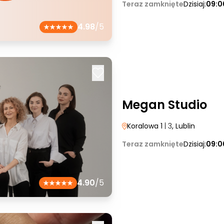
Teraz zamknięte
Dzisiaj:
09:0
4.98
/5
Megan Studio
Koralowa 1
| 3
, Lublin
Teraz zamknięte
Dzisiaj:
09:0
4.90
/5