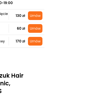
0-19:00
ięcie
130 zł
Umów
60 zł
Umów
owy
170 zł
Umów
zuk Hair
nic,
S