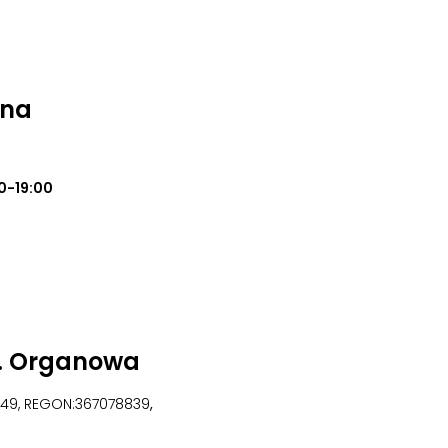
ena
0-19:00
l. Organowa
049, REGON:367078839
,