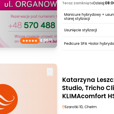
Teraz zamknięte
Dzisiaj:
08:0
Manicure hybrydowy + usun
starej stylizacji
Usunięcie stylizacji
4.96
/5
Pedicure SPA +kolor hybryd
Katarzyna Leszc
Studio, Tricho Cli
KLIMAcomfort H
Szarotki 10
, Chełm