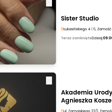
Sister Studio
Łukasińskiego 4
| 6
, Zamość
Teraz zamknięte
Dzisiaj:
09:0
Akademia Urod
Agnieszka Kosze
ul. Zamojskiego 22/1
, Zamoś