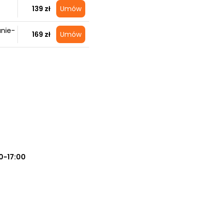
139 zł
Umów
anie-
169 zł
Umów
0-17:00