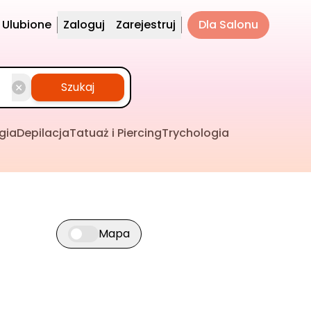
Ulubione
Zaloguj
Zarejestruj
Dla Salonu
Szukaj
gia
Depilacja
Tatuaż i Piercing
Trychologia
Mapa
Przełącz widok mapy