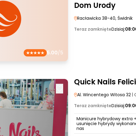
Dom Urody
Racławicka 38-40
, Świdnik
Teraz zamknięte
Dzisiaj:
08:0
5.00
/5
Quick Nails Felic
Al. Wincentego Witosa 32
| 
Teraz zamknięte
Dzisiaj:
09:0
Manicure hybrydowy extra 
usunięcie hybrydy wykonane
nas