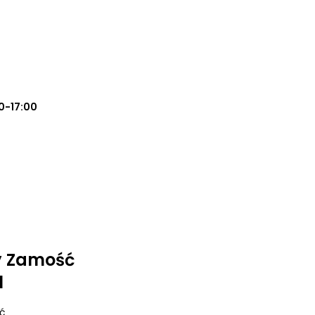
0-17:00
y Zamość
l
ć