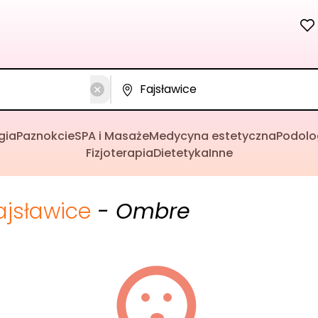
gia
Paznokcie
SPA i Masaże
Medycyna estetyczna
Podolo
Fizjoterapia
Dietetyka
Inne
ajsławice
- Ombre