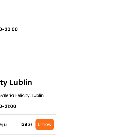
0-20:00
ity Lublin
Galeria Felicity
, Lublin
0-21:00
+
j u
139 zł
Umów