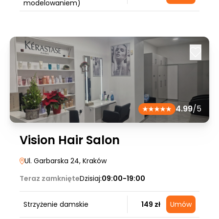
modelowaniem)
4.99
/5
Vision Hair Salon
Ul. Garbarska 24
, Kraków
Teraz zamknięte
Dzisiaj:
09:00-19:00
Strzyżenie damskie
149 zł
Umów