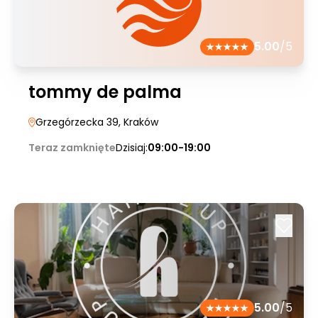
5.00
/5
tommy de palma
Grzegórzecka 39
, Kraków
Teraz zamknięte
Dzisiaj:
09:00-19:00
5.00
/5