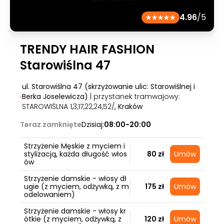
4.96
/5
TRENDY HAIR FASHION
Starowiślna 47
ul. Starowiślna 47 (skrzyżowanie ulic: Starowiślnej i
Berka Joselewicza)
| przystanek tramwajowy:
STAROWIŚLNA 1,3,17,22,24,52/
, Kraków
Teraz zamknięte
Dzisiaj:
08:00-20:00
Strzyżenie Męskie z myciem i
stylizacją, każda długość włos
80 zł
Umów
ów
Strzyżenie damskie - włosy dł
ugie (z myciem, odżywką, z m
175 zł
Umów
odelowaniem)
Strzyżenie damskie - włosy kr
ótkie (z myciem, odżywką, z
120 zł
Umów