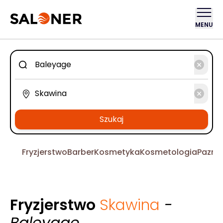
MENU
Szukaj
Fryzjerstwo
Barber
Kosmetyka
Kosmetologia
Pazno
Fryzjerstwo
Skawina
-