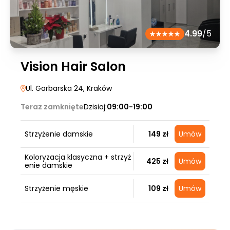
4.99
/5
Vision Hair Salon
Ul. Garbarska 24
, Kraków
Teraz zamknięte
Dzisiaj:
09:00-19:00
Strzyżenie damskie
149 zł
Umów
Koloryzacja klasyczna + strzyż
425 zł
Umów
enie damskie
Strzyżenie męskie
109 zł
Umów