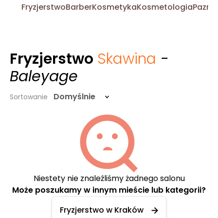
Fryzjerstwo
Barber
Kosmetyka
Kosmetologia
Pazno
Fryzjerstwo
Skawina
-
Baleyage
Domyślnie
Sortowanie
Niestety nie znaleźliśmy żadnego salonu
Może poszukamy w innym mieście lub kategorii?
Fryzjerstwo w Kraków