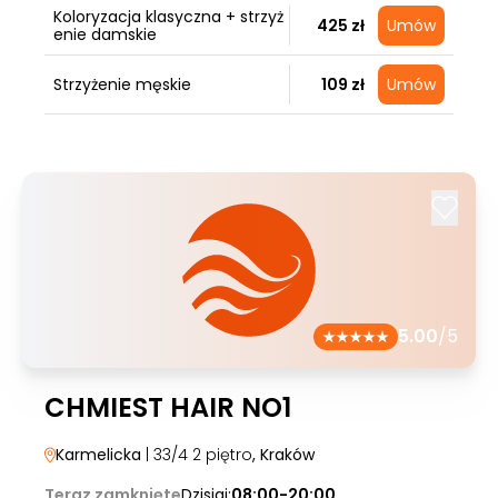
Koloryzacja klasyczna + strzyż
425 zł
Umów
enie damskie
Strzyżenie męskie
109 zł
Umów
5.00
/5
CHMIEST HAIR NO1
Karmelicka
| 33/4 2 piętro
, Kraków
Teraz zamknięte
Dzisiaj:
08:00-20:00