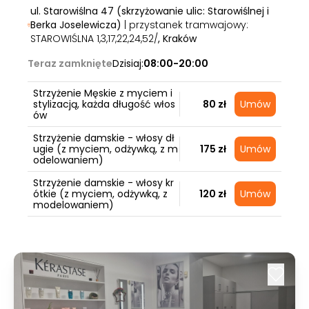
ul. Starowiślna 47 (skrzyżowanie ulic: Starowiślnej i
Berka Joselewicza)
| przystanek tramwajowy:
STAROWIŚLNA 1,3,17,22,24,52/
, Kraków
Teraz zamknięte
Dzisiaj:
08:00-20:00
Strzyżenie Męskie z myciem i
stylizacją, każda długość włos
80 zł
Umów
ów
Strzyżenie damskie - włosy dł
ugie (z myciem, odżywką, z m
175 zł
Umów
odelowaniem)
Strzyżenie damskie - włosy kr
ótkie (z myciem, odżywką, z
120 zł
Umów
modelowaniem)