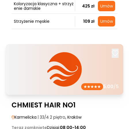
Koloryzacja klasyczna + strzyż
425 zł
Umów
enie damskie
Strzyżenie męskie
109 zł
Umów
5.00
/5
CHMIEST HAIR NO1
Karmelicka
| 33/4 2 piętro
, Kraków
Teraz zamknięte
Dzisiaj:
08:00-14:00