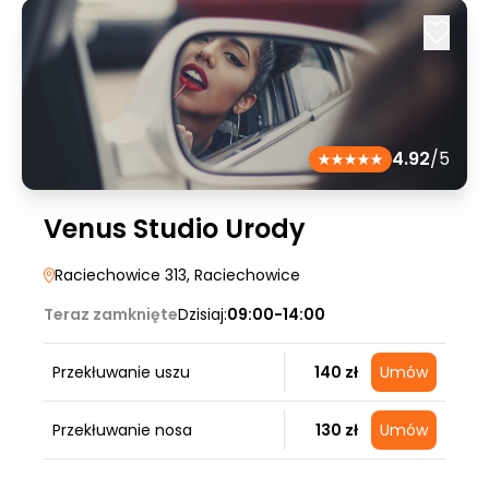
4.92
/5
Venus Studio Urody
Raciechowice 313
, Raciechowice
Teraz zamknięte
Dzisiaj:
09:00-14:00
Przekłuwanie uszu
140 zł
Umów
Przekłuwanie nosa
130 zł
Umów