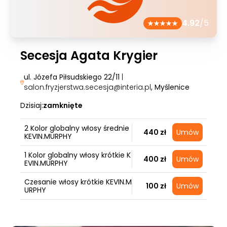
4.92
/5
Secesja Agata Krygier
ul. Józefa Piłsudskiego 22/11
|
salon.fryzjerstwa.secesja@interia.pl
, Myślenice
Dzisiaj:
zamknięte
2 Kolor globalny włosy średnie
440 zł
Umów
KEVIN.MURPHY
1 Kolor globalny włosy krótkie K
400 zł
Umów
EVIN.MURPHY
Czesanie włosy krótkie KEVIN.M
100 zł
Umów
URPHY