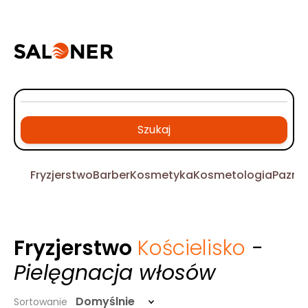
Szukaj
Fryzjerstwo
Barber
Kosmetyka
Kosmetologia
Pazno
Fryzjerstwo
Kościelisko
-
Pielęgnacja włosów
Domyślnie
Sortowanie