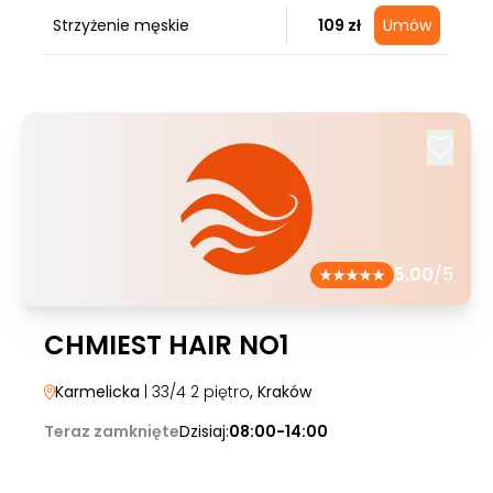
Strzyżenie męskie
109 zł
Umów
5.00
/5
CHMIEST HAIR NO1
Karmelicka
| 33/4 2 piętro
, Kraków
Teraz zamknięte
Dzisiaj:
08:00-14:00