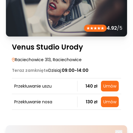
4.92
/5
Venus Studio Urody
Raciechowice 313
, Raciechowice
Teraz zamknięte
Dzisiaj:
09:00-14:00
Przekłuwanie uszu
140 zł
Umów
Przekłuwanie nosa
130 zł
Umów