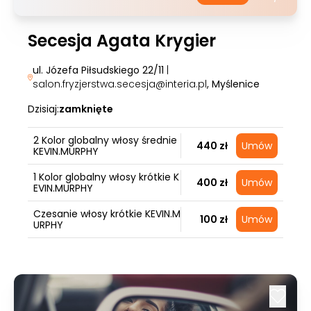
Secesja Agata Krygier
ul. Józefa Piłsudskiego 22/11
|
salon.fryzjerstwa.secesja@interia.pl
, Myślenice
Dzisiaj:
zamknięte
2 Kolor globalny włosy średnie
440 zł
Umów
KEVIN.MURPHY
1 Kolor globalny włosy krótkie K
400 zł
Umów
EVIN.MURPHY
Czesanie włosy krótkie KEVIN.M
100 zł
Umów
URPHY