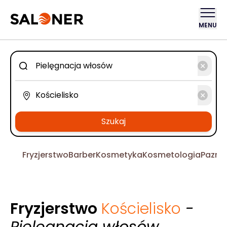
MENU
Szukaj
Fryzjerstwo
Barber
Kosmetyka
Kosmetologia
Pazno
Fryzjerstwo
Kościelisko
-