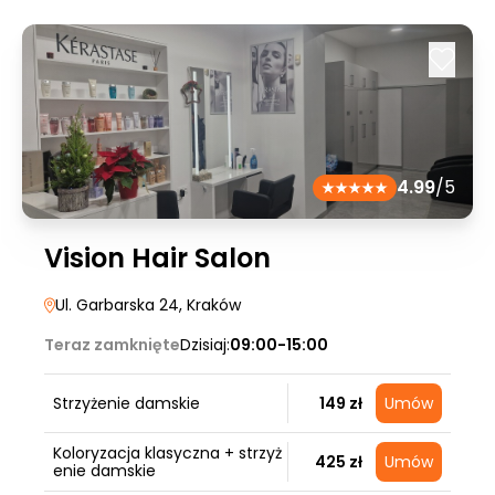
4.99
/5
Vision Hair Salon
Ul. Garbarska 24
, Kraków
Teraz zamknięte
Dzisiaj:
09:00-15:00
Strzyżenie damskie
149 zł
Umów
Koloryzacja klasyczna + strzyż
425 zł
Umów
enie damskie