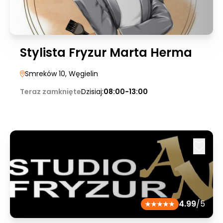
Stylista Fryzur Marta Herma
Smreków 10
, Węgielin
Teraz zamknięte
Dzisiaj:
08:00-13:00
4.99
/5