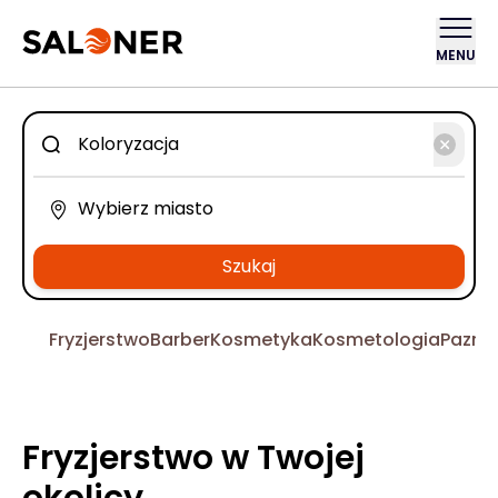
MENU
Szukaj
Fryzjerstwo
Barber
Kosmetyka
Kosmetologia
Pazno
Fryzjerstwo w Twojej