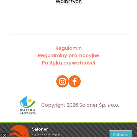
Wałbrzych
Regulamin
Regulaminy promocyjne
Polityka prywatności
Copyright 2026 Saloner Sp. z o.o.
Saloner
Ta strona korzysta z plików cookies. Aby dowiedzieć się
Zobacz
Saloner Sp. z o.o.