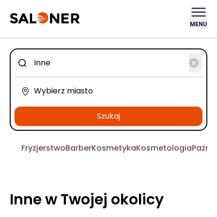
MENU
Szukaj
Fryzjerstwo
Barber
Kosmetyka
Kosmetologia
Pazno
Inne w Twojej okolicy