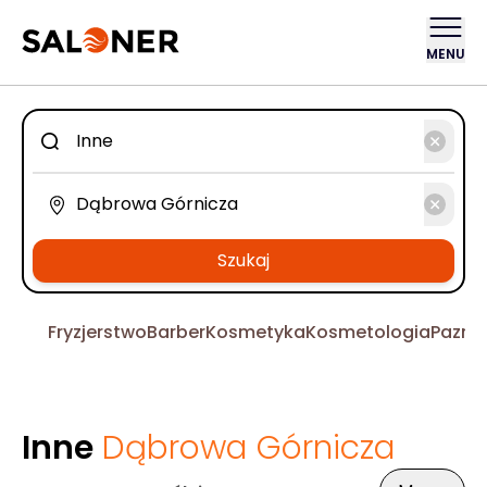
MENU
Szukaj
Fryzjerstwo
Barber
Kosmetyka
Kosmetologia
Pazno
Inne
Dąbrowa Górnicza