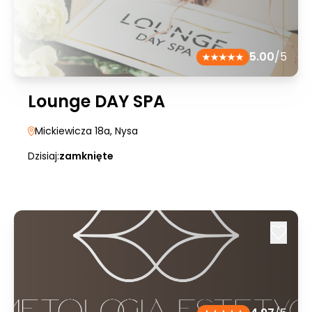
5.00
/5
Lounge DAY SPA
Mickiewicza 18a
, Nysa
Dzisiaj:
zamknięte