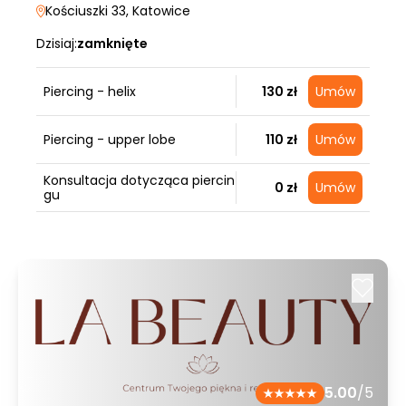
Kościuszki 33
, Katowice
Dzisiaj:
zamknięte
Piercing - helix
130 zł
Umów
Piercing - upper lobe
110 zł
Umów
Konsultacja dotycząca piercin
0 zł
Umów
gu
5.00
/5