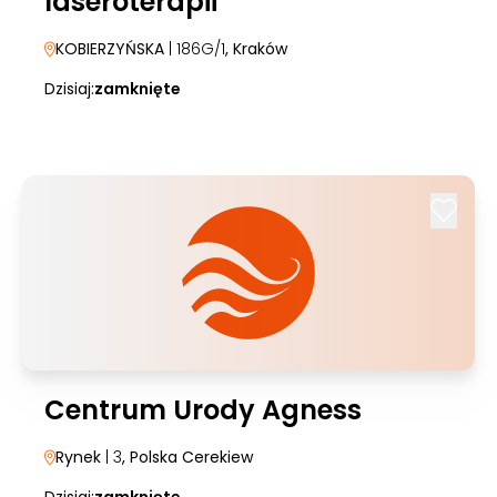
laseroterapii
KOBIERZYŃSKA
| 186G/1
, Kraków
Dzisiaj:
zamknięte
Centrum Urody Agness
Rynek
| 3
, Polska Cerekiew