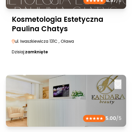
4.97
/5
Kosmetologia Estetyczna
Paulina Chatys
ul. Iwaszkiewicza 131C
, Oława
Dzisiaj:
zamknięte
5.00
/5