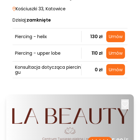
Kościuszki 33
, Katowice
Dzisiaj:
zamknięte
Piercing - helix
130 zł
Umów
Piercing - upper lobe
110 zł
Umów
Konsultacja dotycząca piercin
0 zł
Umów
gu