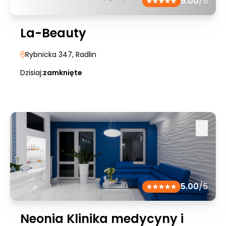
5.00
/5
La-Beauty
Rybnicka 347
, Radlin
Dzisiaj:
zamknięte
5.00
/5
Neonia Klinika medycyny i