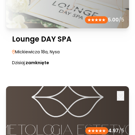
5.00
/5
Lounge DAY SPA
Mickiewicza 18a
, Nysa
Dzisiaj:
zamknięte
4.97
/5