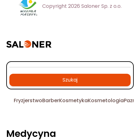
Copyright 2026 Saloner Sp. z o.o.
Szukaj
Fryzjerstwo
Barber
Kosmetyka
Kosmetologia
Pazno
Medycyna