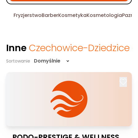
Fryzjerstwo
Barber
Kosmetyka
Kosmetologia
Pazno
Inne
Czechowice-Dziedzice
Domyślnie
Sortowanie
PODO-PRESTIGE & WELLNESS