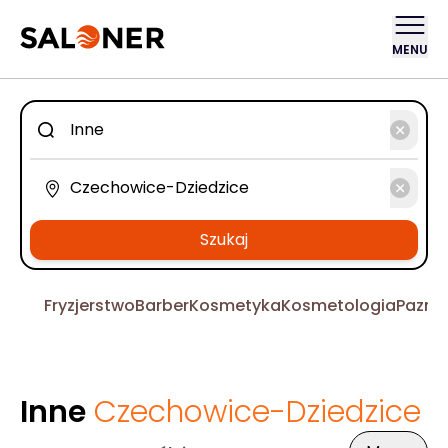
MENU
Szukaj
Fryzjerstwo
Barber
Kosmetyka
Kosmetologia
Pazno
Inne
Czechowice-Dziedzice