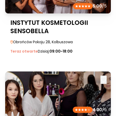
5.00
/5
INSTYTUT KOSMETOLOGII
SENSOBELLA
Obrońców Pokoju 28
, Kolbuszowa
Teraz otwarte
Dzisiaj:
09:00-18:00
4.00
/5