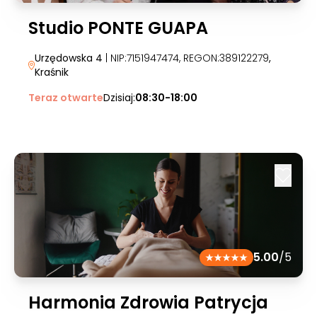
Studio PONTE GUAPA
Urzędowska 4
| NIP:7151947474, REGON:389122279
,
Kraśnik
Teraz otwarte
Dzisiaj:
08:30-18:00
5.00
/5
Harmonia Zdrowia Patrycja