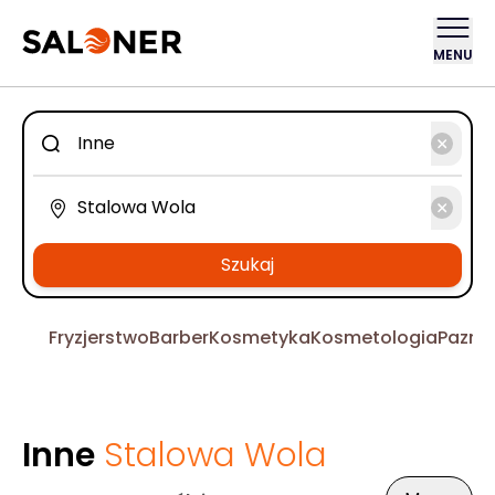
MENU
Szukaj
Fryzjerstwo
Barber
Kosmetyka
Kosmetologia
Pazno
Inne
Stalowa Wola