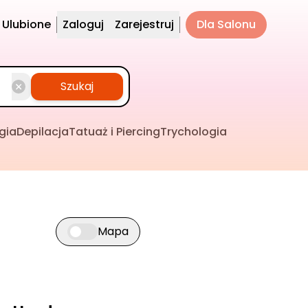
Ulubione
Zaloguj
Zarejestruj
Dla Salonu
Szukaj
gia
Depilacja
Tatuaż i Piercing
Trychologia
Mapa
Przełącz widok mapy