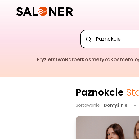
Fryzjerstwo
Barber
Kosmetyka
Kosmetolo
Paznokcie
St
Sortowanie
Domyślnie