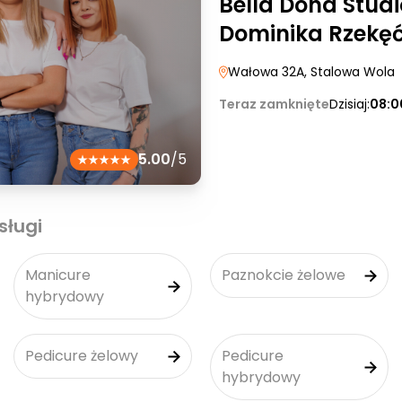
Bella Dona Stud
Dominika Rzekę
Wałowa 32A
, Stalowa Wola
Teraz zamknięte
Dzisiaj:
08:0
5.00
/5
sługi
Manicure
Paznokcie żelowe
hybrydowy
Pedicure żelowy
Pedicure
hybrydowy