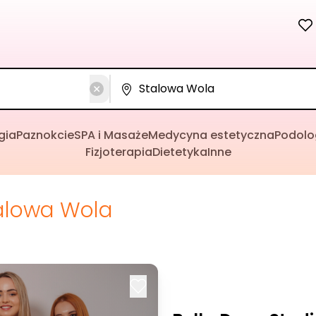
gia
Paznokcie
SPA i Masaże
Medycyna estetyczna
Podolo
Fizjoterapia
Dietetyka
Inne
alowa Wola