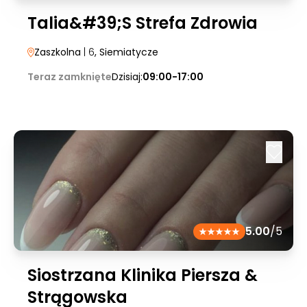
Talia&#39;S Strefa Zdrowia
Zaszkolna
| 6
, Siemiatycze
Teraz zamknięte
Dzisiaj:
09:00-17:00
5.00
/5
Siostrzana Klinika Piersza &
Strągowska