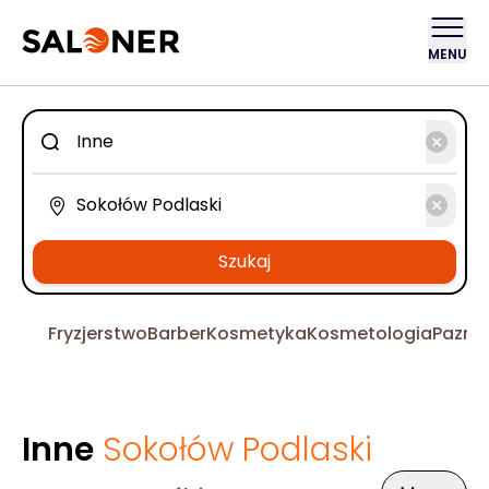
MENU
Szukaj
Fryzjerstwo
Barber
Kosmetyka
Kosmetologia
Pazno
Inne
Sokołów Podlaski