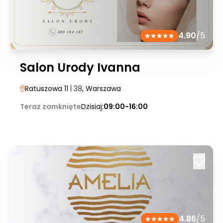
4.90
/5
Salon Urody Ivanna
Ratuszowa 11
| 38
, Warszawa
Teraz zamknięte
Dzisiaj:
09:00-16:00
4.86
/5