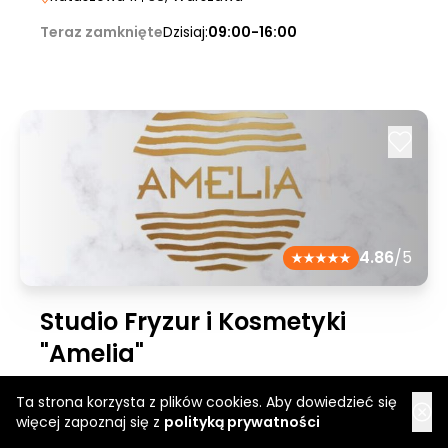
Teraz zamknięte
Dzisiaj:
09:00-16:00
4.86
/5
Studio Fryzur i Kosmetyki
"Amelia"
AL. Legionow 12
| pierwsze piętro
, Łomża
Ta strona korzysta z plików cookies. Aby dowiedzieć się
więcej zapoznaj się z
polityką prywatności
Teraz zamknięte
Dzisiaj:
08:00-15:00