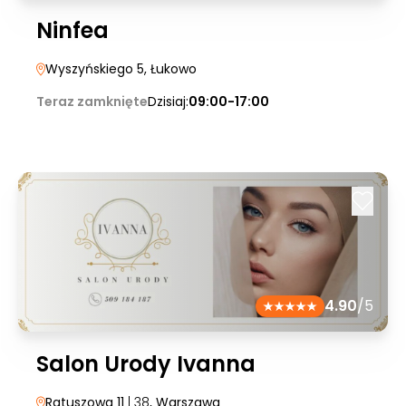
Ninfea
Wyszyńskiego 5
, Łukowo
Teraz zamknięte
Dzisiaj:
09:00-17:00
4.90
/5
Salon Urody Ivanna
Ratuszowa 11
| 38
, Warszawa