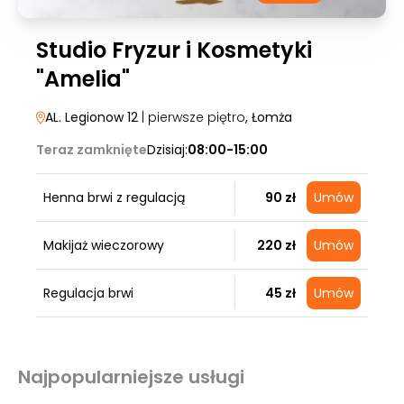
Studio Fryzur i Kosmetyki
"Amelia"
AL. Legionow 12
| pierwsze piętro
, Łomża
Teraz zamknięte
Dzisiaj:
08:00-15:00
Henna brwi z regulacją
90 zł
Umów
Makijaż wieczorowy
220 zł
Umów
Regulacja brwi
45 zł
Umów
Najpopularniejsze usługi