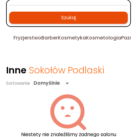
Szukaj
Fryzjerstwo
Barber
Kosmetyka
Kosmetologia
Pazno
Inne
Sokołów Podlaski
Domyślnie
Sortowanie
Niestety nie znaleźliśmy żadnego salonu