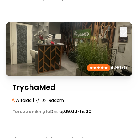
4.90
/5
TrychaMed
Witolda
| 7/1.02
, Radom
Teraz zamknięte
Dzisiaj:
09:00-15:00