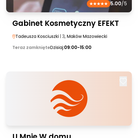
5.00
/5
Gabinet Kosmetyczny EFEKT
Tadeusza Kosciuszki
| 3
, Maków Mazowiecki
Teraz zamknięte
Dzisiaj:
09:00-15:00
U Mnie W domu