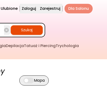
Ulubione
Zaloguj
Zarejestruj
Dla Salonu
Szukaj
gia
Depilacja
Tatuaż i Piercing
Trychologia
ny
Mapa
Przełącz widok mapy