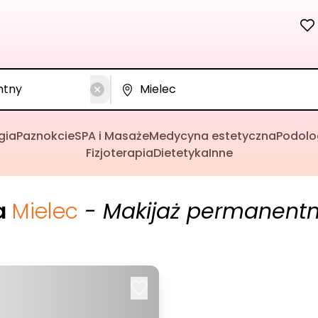
gia
Paznokcie
SPA i Masaże
Medycyna estetyczna
Podolo
Fizjoterapia
Dietetyka
Inne
a
Mielec
- Makijaż permanent