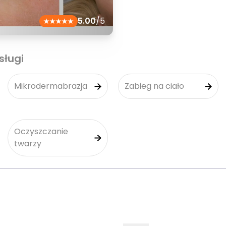
5.00
/5
sługi
Mikrodermabrazja
Zabieg na ciało
Oczyszczanie
twarzy