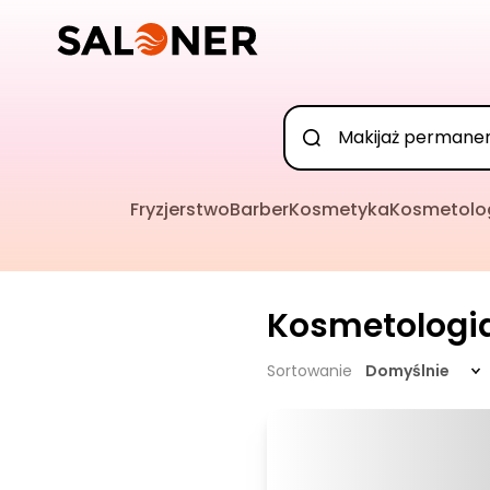
Fryzjerstwo
Barber
Kosmetyka
Kosmetolo
Kosmetologi
Sortowanie
Domyślnie