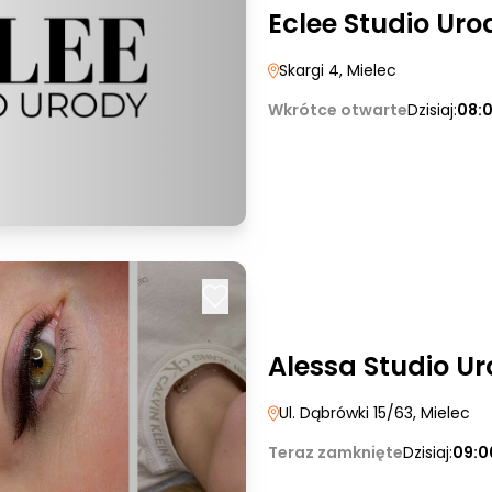
Eclee Studio Uro
Skargi 4
, Mielec
Wkrótce otwarte
Dzisiaj:
08:
Alessa Studio U
Ul. Dąbrówki 15/63
, Mielec
Teraz zamknięte
Dzisiaj:
09:0