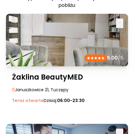
pobliżu:
5.00
/5
Żaklina BeautyMED
Januszkowice 21
, Tuczępy
Teraz otwarte
Dzisiaj:
06:00-23:30