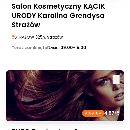
Salon Kosmetyczny KĄCIK
URODY Karolina Grendysa
Strażów
STRAŻÓW 325A
, Strażów
Teraz zamknięte
Dzisiaj:
09:00-15:00
4.87
/5