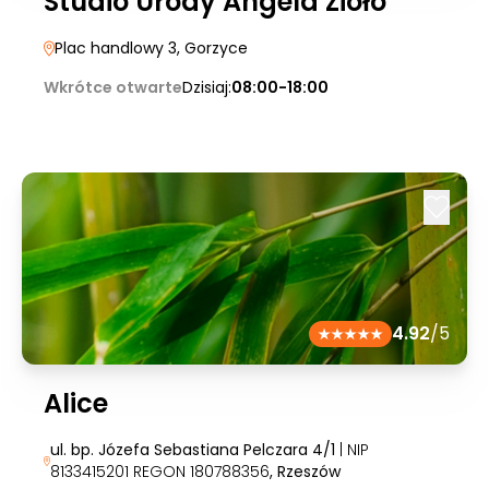
Studio Urody Angela Zioło
Plac handlowy 3
, Gorzyce
Wkrótce otwarte
Dzisiaj:
08:00-18:00
4.92
/5
Alice
ul. bp. Józefa Sebastiana Pelczara 4/1
| NIP
8133415201 REGON 180788356
, Rzeszów