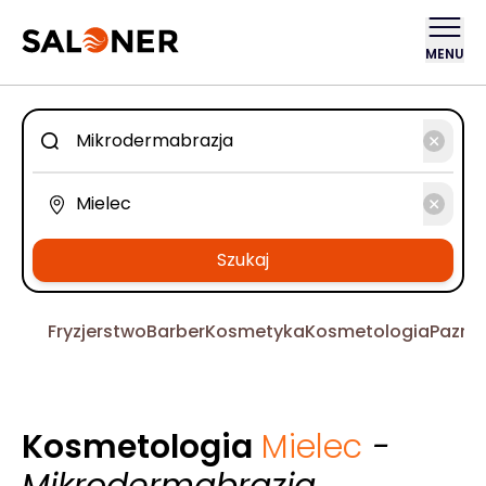
MENU
Szukaj
Fryzjerstwo
Barber
Kosmetyka
Kosmetologia
Pazno
Kosmetologia
Mielec
-