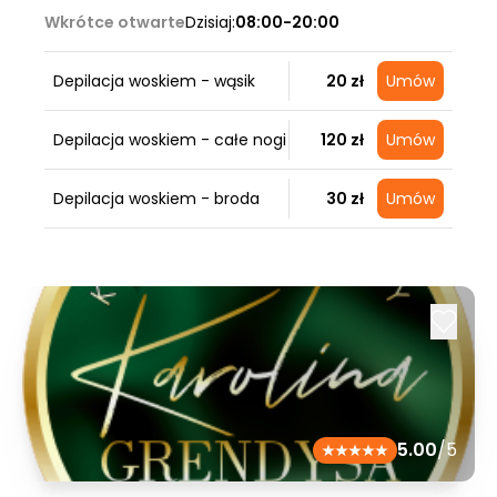
Wkrótce otwarte
Dzisiaj:
08:00-20:00
Depilacja woskiem - wąsik
20 zł
Umów
Depilacja woskiem - całe nogi
120 zł
Umów
Depilacja woskiem - broda
30 zł
Umów
5.00
/5