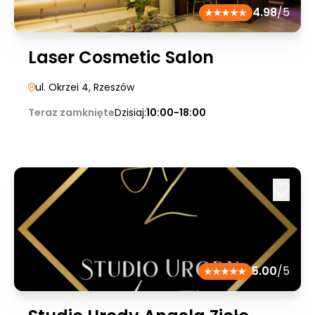
4.98
/5
Laser Cosmetic Salon
ul. Okrzei 4
, Rzeszów
Teraz zamknięte
Dzisiaj:
10:00-18:00
5.00
/5