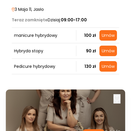
3 Maja 11
, Jasło
Teraz zamknięte
Dzisiaj:
09:00-17:00
manicure hybrydowy
100 zł
Umów
Hybryda stopy
90 zł
Umów
Pedicure hybrydowy
130 zł
Umów