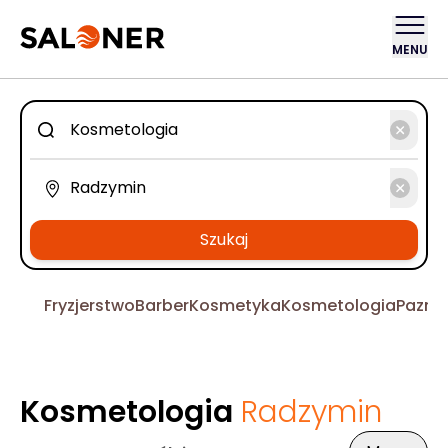
MENU
Szukaj
Fryzjerstwo
Barber
Kosmetyka
Kosmetologia
Pazno
Kosmetologia
Radzymin