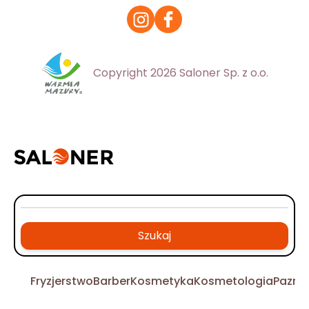
Copyright 2026 Saloner Sp. z o.o.
Szukaj
Fryzjerstwo
Barber
Kosmetyka
Kosmetologia
Pazno