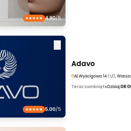
4.90
/5
Adavo
Al.Wyścigowa 14
| U7
, Warsz
Teraz zamknięte
Dzisiaj:
08:0
5.00
/5