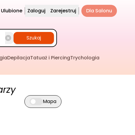
Ulubione
Zaloguj
Zarejestruj
Dla Salonu
Szukaj
gia
Depilacja
Tatuaż i Piercing
Trychologia
arzy
Mapa
Przełącz widok mapy