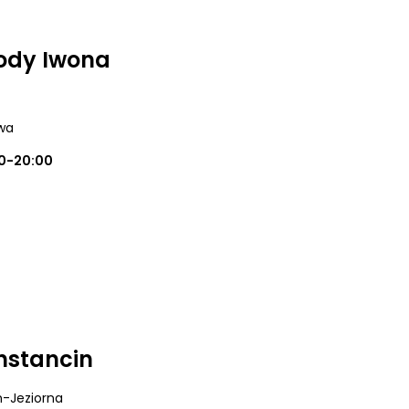
ody Iwona
wa
0-20:00
nstancin
n-Jeziorna