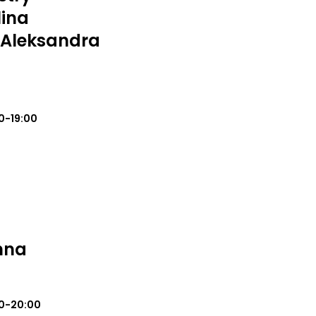
lina
 Aleksandra
0-19:00
nna
0-20:00