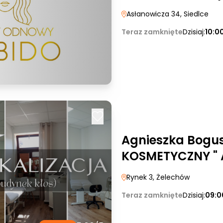
Asłanowicza 34
, Siedlce
Teraz zamknięte
Dzisiaj:
10:0
Agnieszka Bogu
KOSMETYCZNY " 
Rynek 3
, Żelechów
Teraz zamknięte
Dzisiaj:
09:0