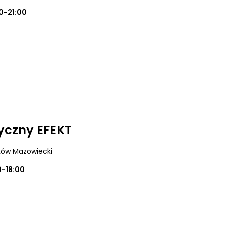
0-21:00
yczny EFEKT
ków Mazowiecki
0-18:00