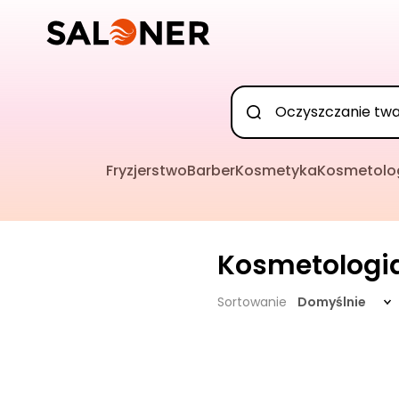
Fryzjerstwo
Barber
Kosmetyka
Kosmetolo
Kosmetologi
Sortowanie
Domyślnie