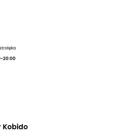
strołęka
0-20:00
 Kobido