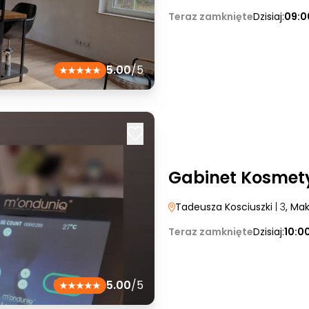
Teraz zamknięte
Dzisiaj:
09:0
5.00
/5
Gabinet Kosmet
Tadeusza Kosciuszki
| 3
, Ma
Teraz zamknięte
Dzisiaj:
10:0
5.00
/5