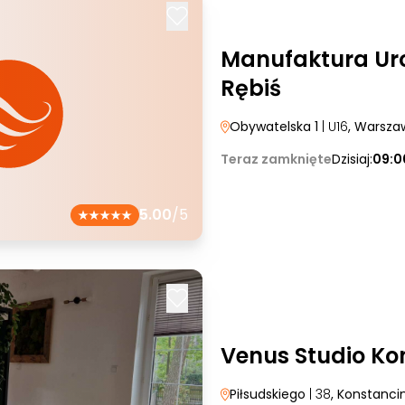
Manufaktura Ur
Rębiś
Obywatelska 1
| U16
, Warsza
Teraz zamknięte
Dzisiaj:
09:0
5.00
/5
Venus Studio Ko
Piłsudskiego
| 38
, Konstanci