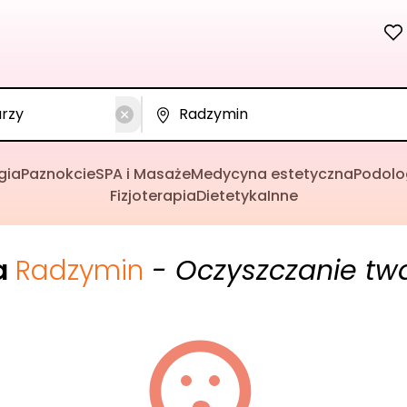
gia
Paznokcie
SPA i Masaże
Medycyna estetyczna
Podolo
Fizjoterapia
Dietetyka
Inne
a
Radzymin
- Oczyszczanie tw