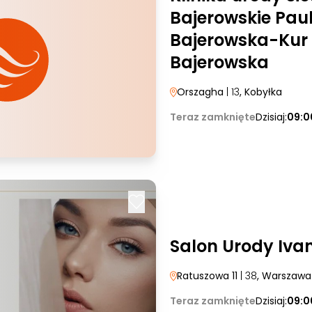
Bajerowskie Pau
Bajerowska-Kur
Bajerowska
Orszagha
| 13
, Kobyłka
Teraz zamknięte
Dzisiaj:
09:0
Salon Urody Iva
Ratuszowa 11
| 38
, Warszawa
Teraz zamknięte
Dzisiaj:
09:0