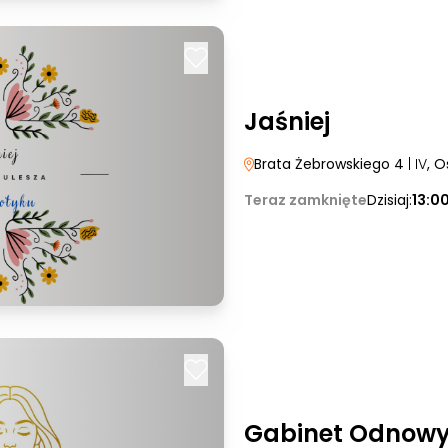
Jaśniej
Brata Żebrowskiego 4
| IV
, O
Teraz zamknięte
Dzisiaj:
13:0
Gabinet Odnowy