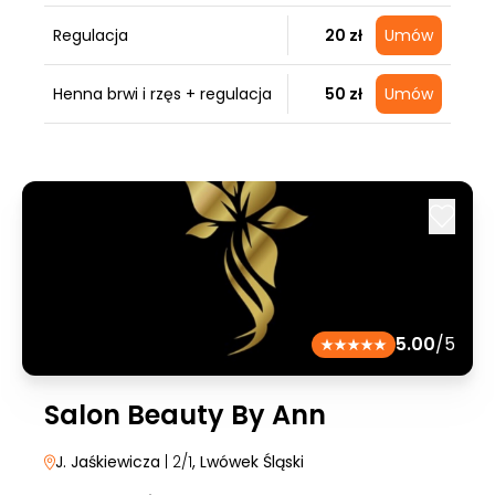
Regulacja
20 zł
Umów
Henna brwi i rzęs + regulacja
50 zł
Umów
5.00
/5
Salon Beauty By Ann
J. Jaśkiewicza
| 2/1
, Lwówek Śląski