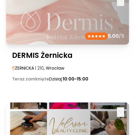
5.00
/5
DERMIS Żernicka
ŻERNICKA
| 210
, Wrocław
Teraz zamknięte
Dzisiaj:
10:00-15:00