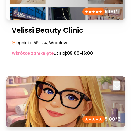
5.00
/5
Velissi Beauty Clinic
Legnicka 59
| U4
, Wrocław
Wkrótce zamknięte
Dzisiaj:
09:00-16:00
5.00
/5