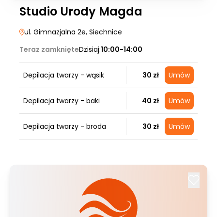
Studio Urody Magda
ul. Gimnazjalna 2e
, Siechnice
Teraz zamknięte
Dzisiaj:
10:00-14:00
Depilacja twarzy - wąsik
30 zł
Umów
Depilacja twarzy - baki
40 zł
Umów
Depilacja twarzy - broda
30 zł
Umów