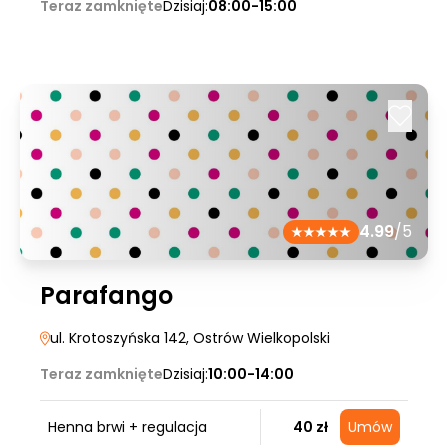
Teraz zamknięte
Dzisiaj:
08:00-15:00
4.99
/5
Parafango
ul. Krotoszyńska 142
, Ostrów Wielkopolski
Teraz zamknięte
Dzisiaj:
10:00-14:00
Henna brwi + regulacja
40 zł
Umów