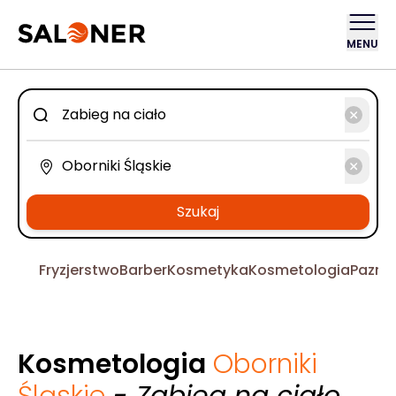
MENU
Szukaj
Fryzjerstwo
Barber
Kosmetyka
Kosmetologia
Pazno
Kosmetologia
Oborniki