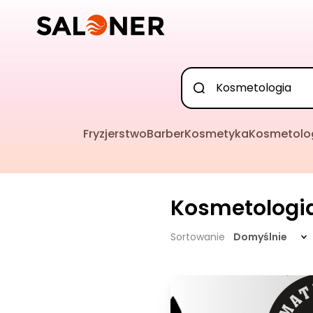
Fryzjerstwo
Barber
Kosmetyka
Kosmetolo
Kosmetologi
Sortowanie
Domyślnie