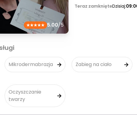
Teraz zamknięte
Dzisiaj:
09:0
5.00
/5
sługi
Mikrodermabrazja
Zabieg na ciało
Oczyszczanie
twarzy