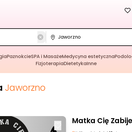
gia
Paznokcie
SPA i Masaże
Medycyna estetyczna
Podolo
Fizjoterapia
Dietetyka
Inne
a
Jaworzno
Matka Cię Zabij