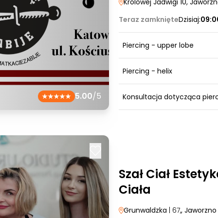
Królowej Jadwigi 10
, Jaworz
Teraz zamknięte
Dzisiaj:
09:0
Piercing - upper lobe
Piercing - helix
5.00
/5
Konsultacja dotycząca pier
Szał Ciał Estetyk
Ciała
Grunwaldzka
| 67,
, Jaworzno