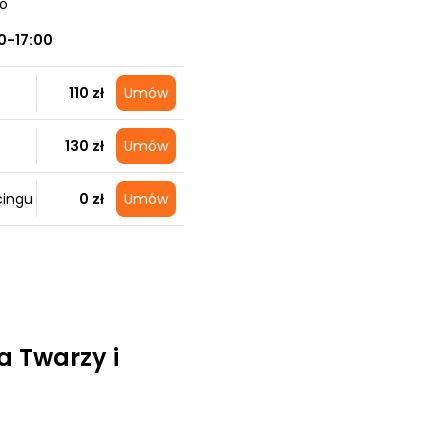
no
0-17:00
110 zł
Umów
130 zł
Umów
cingu
0 zł
Umów
a Twarzy i