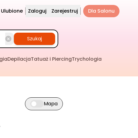
Ulubione
Zaloguj
Zarejestruj
Dla Salonu
Szukaj
gia
Depilacja
Tatuaż i Piercing
Trychologia
Mapa
Przełącz widok mapy
e