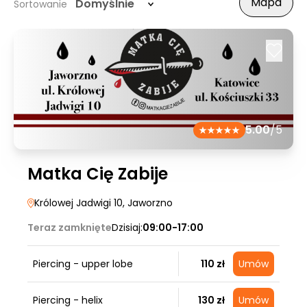
Mapa
Domyślnie
Sortowanie
5.00
/5
Matka Cię Zabije
Królowej Jadwigi 10
, Jaworzno
Teraz zamknięte
Dzisiaj:
09:00-17:00
Piercing - upper lobe
110 zł
Umów
Piercing - helix
130 zł
Umów