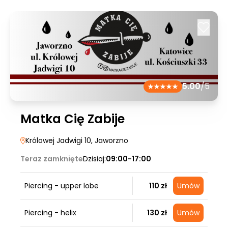
5.00
/5
Matka Cię Zabije
Królowej Jadwigi 10
, Jaworzno
Teraz zamknięte
Dzisiaj:
09:00-17:00
Piercing - upper lobe
110 zł
Umów
Piercing - helix
130 zł
Umów