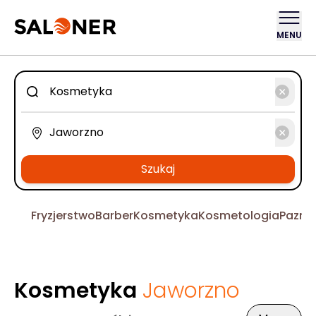
MENU
Szukaj
Fryzjerstwo
Barber
Kosmetyka
Kosmetologia
Pazno
Kosmetyka
Jaworzno