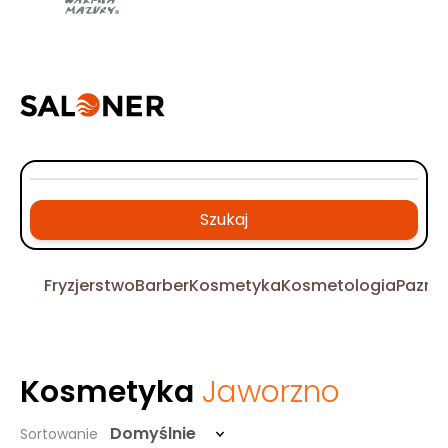
Szukaj
Fryzjerstwo
Barber
Kosmetyka
Kosmetologia
Pazno
Kosmetyka
Jaworzno
Domyślnie
Sortowanie