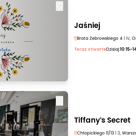
Jaśniej
Brata Żebrowskiego 4
| IV
, O
Teraz otwarte
Dzisiaj:
10:15-1
Tiffanyˈs Secret
Chłopickiego 11/13
| 3
, Wars