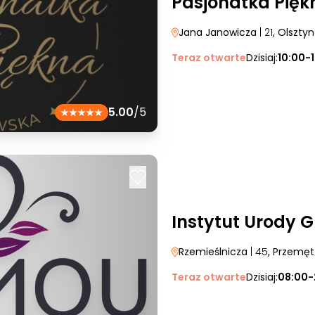
Pasjonatka Pięk
Jana Janowicza
| 21
, Olsztyn
Teraz otwarte
Dzisiaj:
10:00-
5.00
/5
Instytut Urody 
Rzemieślnicza
| 45
, Przemęt
Teraz otwarte
Dzisiaj:
08:00-