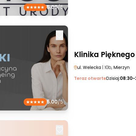
5.00
/5
Klinika Pięknego
ul. Welecka
| 10b
, Mierzyn
Teraz otwarte
Dzisiaj:
08:30-
5.00
/5