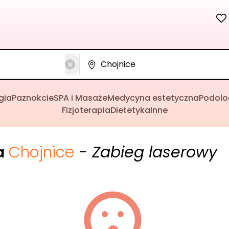
gia
Paznokcie
SPA i Masaże
Medycyna estetyczna
Podolo
Fizjoterapia
Dietetyka
Inne
a
Chojnice
- Zabieg laserowy