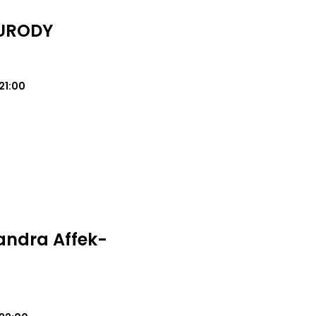
 URODY
21:00
andra Affek-