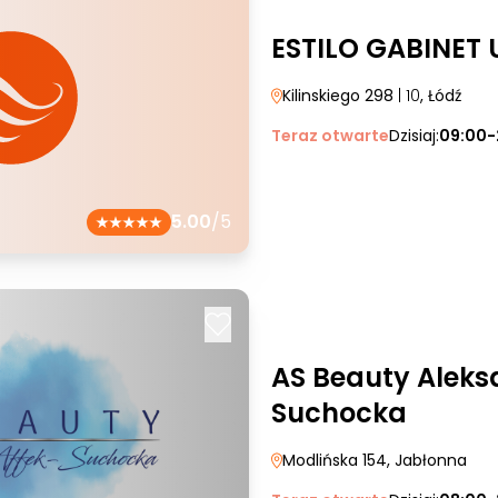
ESTILO GABINET
Kilinskiego 298
| 10
, Łódź
Teraz otwarte
Dzisiaj:
09:00-
5.00
/5
AS Beauty Aleks
Suchocka
Modlińska 154
, Jabłonna