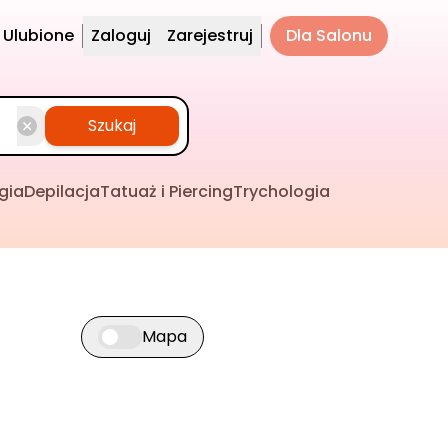
Ulubione
Zaloguj
Zarejestruj
Dla Salonu
Szukaj
gia
Depilacja
Tatuaż i Piercing
Trychologia
Mapa
Przełącz widok mapy