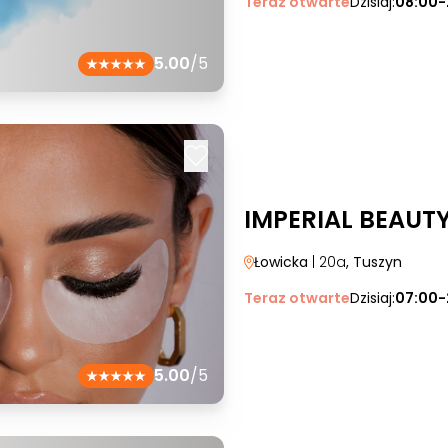
Teraz otwarte
Dzisiaj:
08:00-
5.00
/5
IMPERIAL BEAUT
Łowicka
| 20a
, Tuszyn
Teraz otwarte
Dzisiaj:
07:00-
5.00
/5