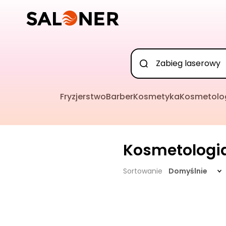
Fryzjerstwo
Barber
Kosmetyka
Kosmetolo
Kosmetologi
Sortowanie
Domyślnie