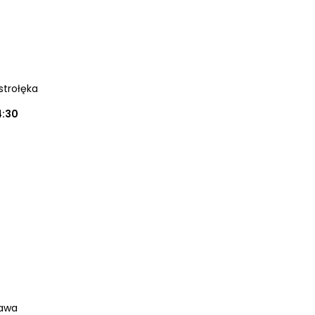
strołęka
4:30
zawa