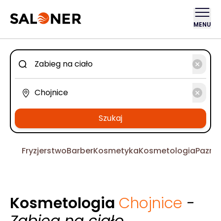
MENU
Szukaj
Fryzjerstwo
Barber
Kosmetyka
Kosmetologia
Pazno
Kosmetologia
Chojnice
-