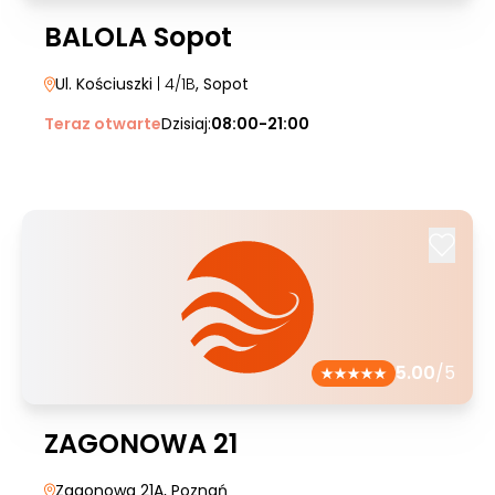
BALOLA Sopot
Ul. Kościuszki
| 4/1B
, Sopot
Teraz otwarte
Dzisiaj:
08:00-21:00
5.00
/5
ZAGONOWA 21
Zagonowa 21A
, Poznań