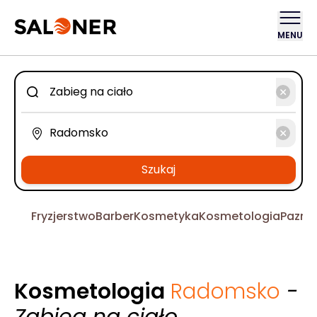
MENU
Szukaj
Fryzjerstwo
Barber
Kosmetyka
Kosmetologia
Pazno
Kosmetologia
Radomsko
-