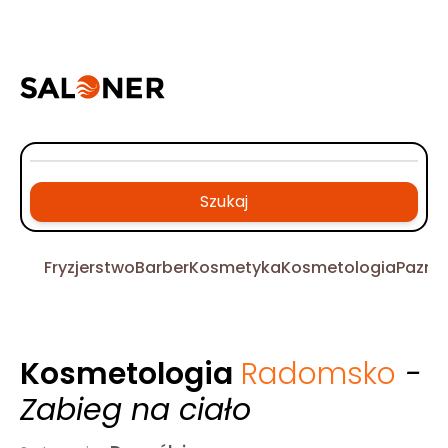
Szukaj
Fryzjerstwo
Barber
Kosmetyka
Kosmetologia
Pazno
Kosmetologia
Radomsko
-
Zabieg na ciało