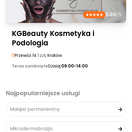
5.00
/5
KGBeauty Kosmetyka i
Podologia
Przewóz 14
| LU1
, Kraków
Teraz zamknięte
Dzisiaj:
09:00-14:00
Najpopularniejsze usługi
Makijaż permanentny
Mikrodermabrazja