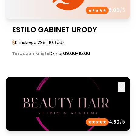
5.00
/5
ESTILO GABINET URODY
Kilinskiego 298
| 10
, Łódź
Teraz zamknięte
Dzisiaj:
09:00-15:00
4.80
/5