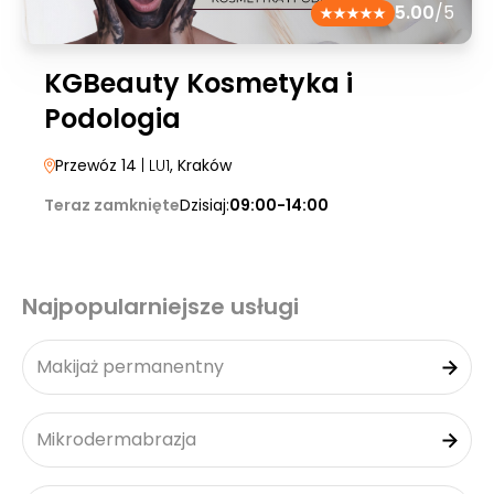
5.00
/5
KGBeauty Kosmetyka i
Podologia
Przewóz 14
| LU1
, Kraków
Teraz zamknięte
Dzisiaj:
09:00-14:00
Najpopularniejsze usługi
Makijaż permanentny
Mikrodermabrazja