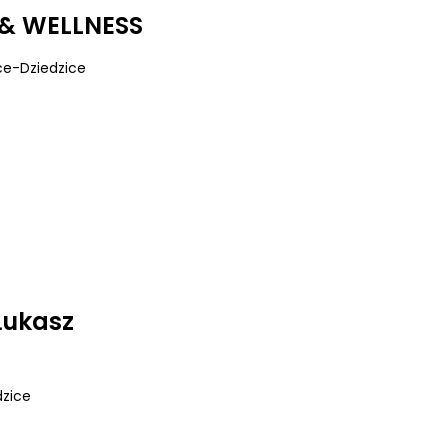
& WELLNESS
ce-Dziedzice
Łukasz
dzice