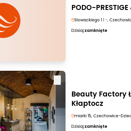
PODO-PRESTIGE 
Słowackiego 1
| -
, Czechowi
Dzisiaj:
zamknięte
Beauty Factory 
Kłaptocz
miarki 15
, Czechowice-Dzie
Dzisiaj:
zamknięte