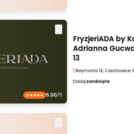
FryzjeriADA by K
Adrianna Gucwa
13
Reymonta 13
, Czechowice-
Dzisiaj:
zamknięte
5.00
/5