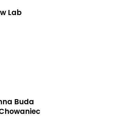
ow Lab
nna Buda
 Chowaniec