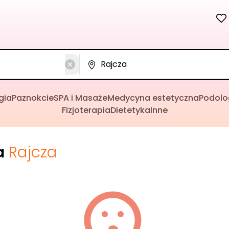
gia
Paznokcie
SPA i Masaże
Medycyna estetyczna
Podolo
Fizjoterapia
Dietetyka
Inne
a
Rajcza