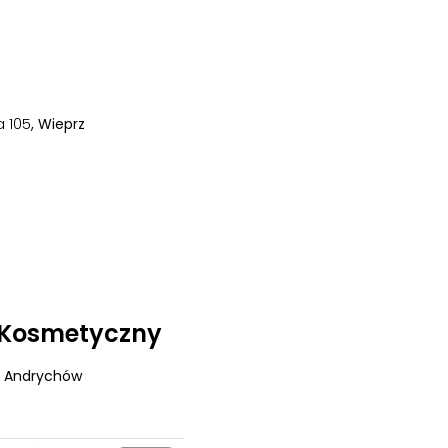
a 105
, Wieprz
 Kosmetyczny
, Andrychów