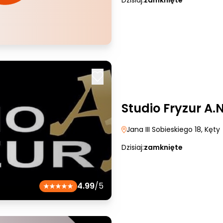
Dzisiaj:
zamknięte
Studio Fryzur A.N
Jana III Sobieskiego 18
, Kęty
Dzisiaj:
zamknięte
4.99
/5