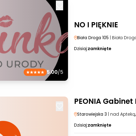
NO I PIĘKNIE
Biała Droga 105
| Biała Drog
Dzisiaj:
zamknięte
5.00
/5
PEONIA Gabinet
Starowiejska 3
| nad Apteką
Dzisiaj:
zamknięte