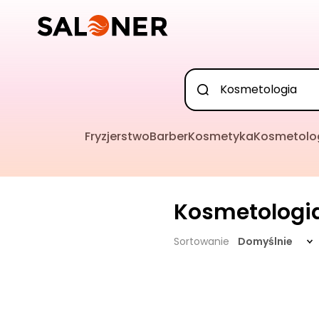
Fryzjerstwo
Barber
Kosmetyka
Kosmetolo
Kosmetologi
Sortowanie
Domyślnie