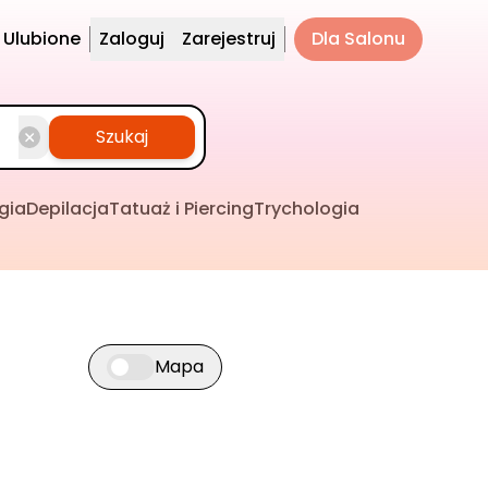
Ulubione
Zaloguj
Zarejestruj
Dla Salonu
Szukaj
gia
Depilacja
Tatuaż i Piercing
Trychologia
Mapa
Przełącz widok mapy