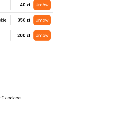
40 zł
Umów
okie
350 zł
Umów
200 zł
Umów
-Dziedzice