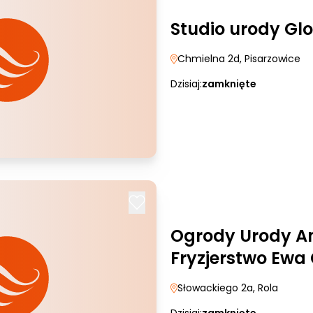
Studio urody Gl
Chmielna 2d
, Pisarzowice
Dzisiaj:
zamknięte
Ogrody Urody A
Fryzjerstwo Ewa
Słowackiego 2a
, Rola