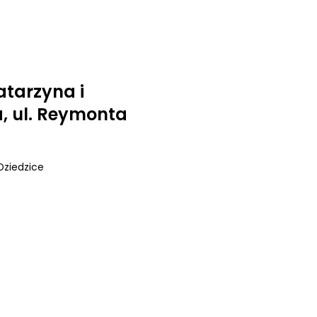
atarzyna i
, ul. Reymonta
Dziedzice