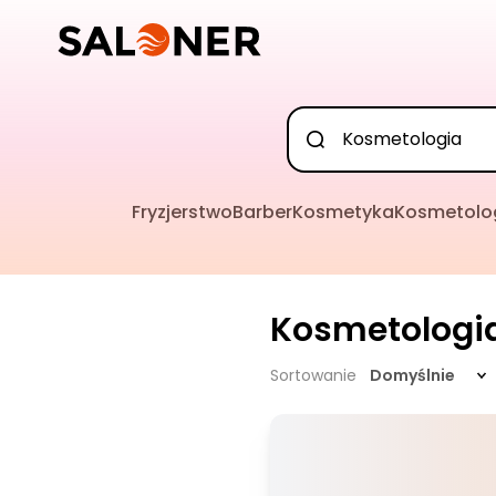
Fryzjerstwo
Barber
Kosmetyka
Kosmetolo
Kosmetologi
Sortowanie
Domyślnie