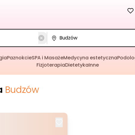
gia
Paznokcie
SPA i Masaże
Medycyna estetyczna
Podolo
Fizjoterapia
Dietetyka
Inne
a
Budzów