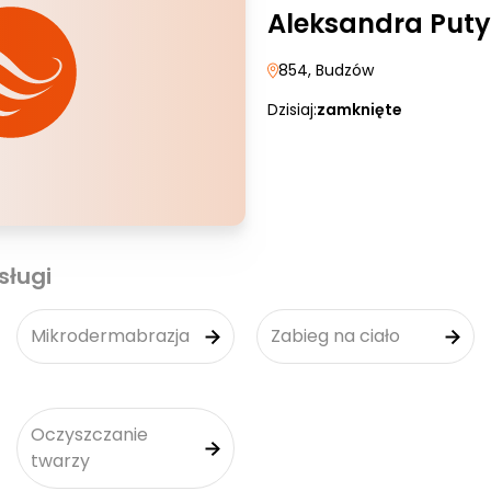
Aleksandra Puty
854
, Budzów
Dzisiaj:
zamknięte
sługi
Mikrodermabrazja
Zabieg na ciało
Oczyszczanie
twarzy