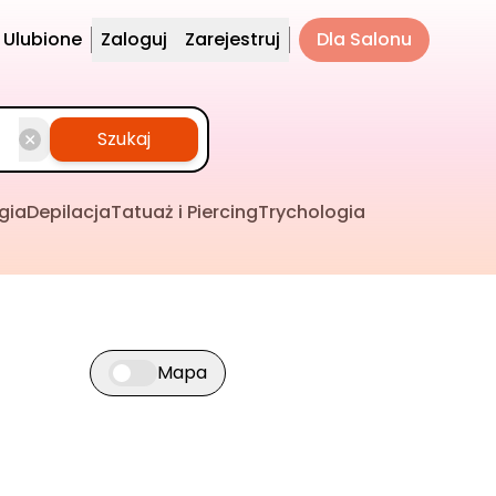
Ulubione
Zaloguj
Zarejestruj
Dla Salonu
Szukaj
gia
Depilacja
Tatuaż i Piercing
Trychologia
Mapa
Przełącz widok mapy