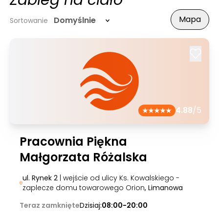
Zabieg na ciało
Mapa
Domyślnie
Sortowanie
4.88
/5
Pracownia Piękna
Małgorzata Różalska
ul. Rynek 2
| wejście od ulicy Ks. Kowalskiego -
zaplecze domu towarowego Orion
, Limanowa
Teraz zamknięte
Dzisiaj:
08:00-20:00