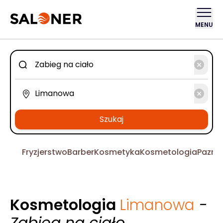
MENU
Szukaj
Fryzjerstwo
Barber
Kosmetyka
Kosmetologia
Pazno
Kosmetologia
Limanowa
-