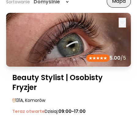
Mapa
Domyślnie
Sortowanie
5.00
/5
Beauty Stylist | Osobisty
Fryzjer
131A
, Komorów
Teraz otwarte
Dzisiaj:
09:00-17:00