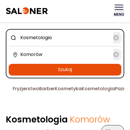
MENU
Szukaj
Fryzjerstwo
Barber
Kosmetyka
Kosmetologia
Pazno
Kosmetologia
Komorów