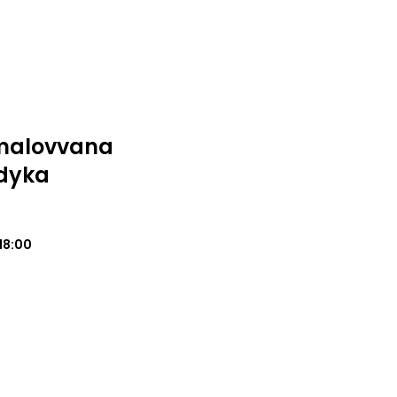
Umalovvana
dyka
18:00