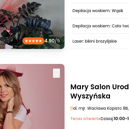
Depilacja woskiem: Wąsik
Depilacja woskiem: Cała tw
4.90
/5
Laser: bikini brazylijskie
Mary Salon Urod
Wyszyńska
al. mjr. Wacława Kopisto 8B
Teraz otwarte
Dzisiaj:
10:00-