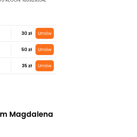
676 REGON: 180929354
,
30 zł
Umów
50 zł
Umów
35 zł
Umów
om Magdalena