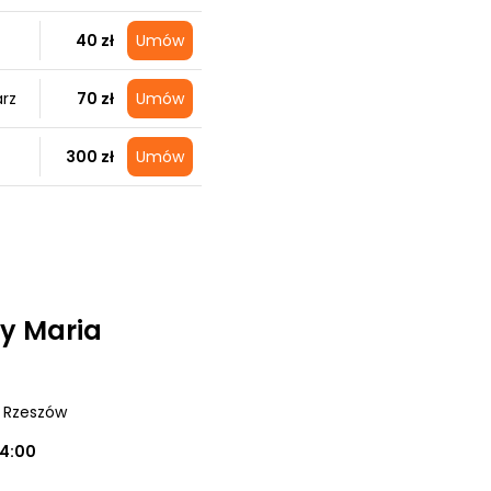
40 zł
Umów
arz
70 zł
Umów
300 zł
Umów
y Maria
, Rzeszów
14:00