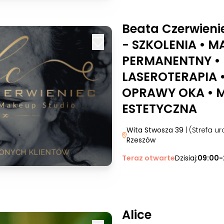
Beata Czerwieni
- SZKOLENIA • M
PERMANENTNY •
LASEROTERAPIA 
OPRAWY OKA • 
ESTETYCZNA
Wita Stwosza 39
| (Strefa 
Rzeszów
Teraz otwarte
Dzisiaj:
09:00-
Alice