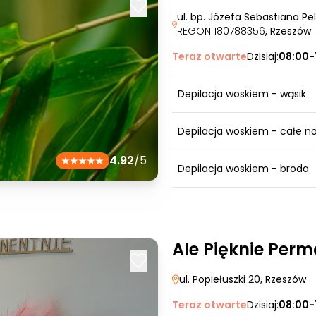
ul. bp. Józefa Sebastiana Pe
REGON 180788356
, Rzeszów
Teraz otwarte
Dzisiaj:
08:00-
Depilacja woskiem - wąsik
Depilacja woskiem - całe no
4.92
/5
Depilacja woskiem - broda
Ale Pięknie Per
ul. Popiełuszki 20
, Rzeszów
Teraz otwarte
Dzisiaj:
08:00-