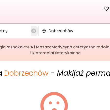
gia
Paznokcie
SPA i Masaże
Medycyna estetyczna
Podolo
Fizjoterapia
Dietetyka
Inne
a
Dobrzechów
- Makijaż perm