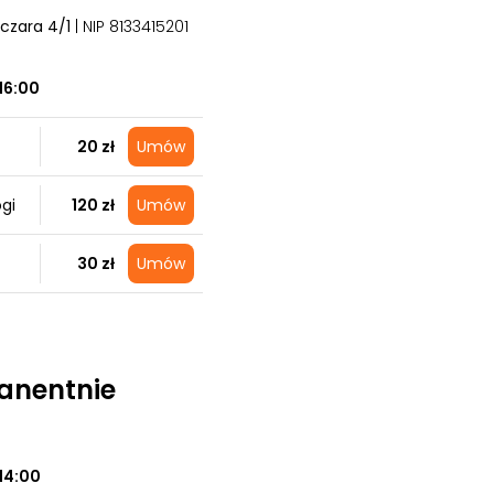
lczara 4/1
| NIP 8133415201
16:00
20 zł
Umów
gi
120 zł
Umów
30 zł
Umów
manentnie
14:00