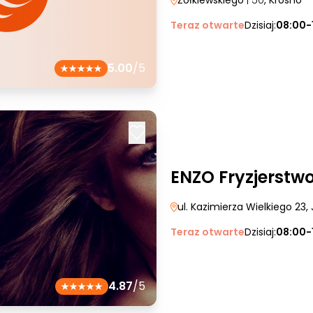
Żółkiewskiego
| 50
, Krosno
Teraz otwarte
Dzisiaj:
08:00-
5.00
/5
ENZO Fryzjerstw
ul. Kazimierza Wielkiego 23
,
Teraz otwarte
Dzisiaj:
08:00-
4.87
/5