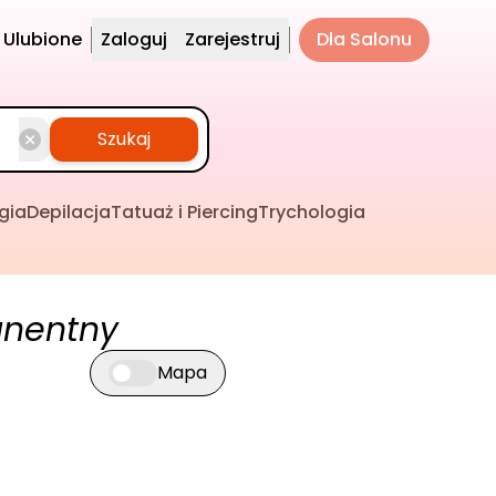
Ulubione
Zaloguj
Zarejestruj
Dla Salonu
Szukaj
gia
Depilacja
Tatuaż i Piercing
Trychologia
anentny
Mapa
Przełącz widok mapy