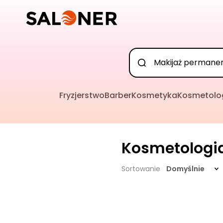
Fryzjerstwo
Barber
Kosmetyka
Kosmetolo
Kosmetologi
Sortowanie
Domyślnie