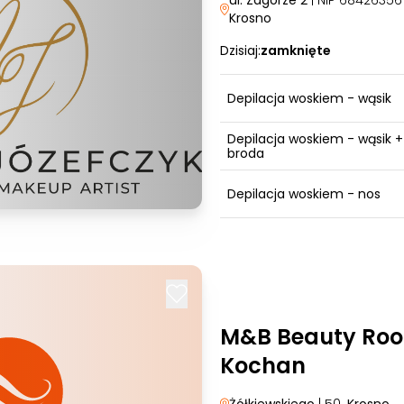
ul. Zagórze 2
| NIP 6842635
Krosno
Dzisiaj:
zamknięte
Depilacja woskiem - wąsik
Depilacja woskiem - wąsik +
broda
Depilacja woskiem - nos
M&B Beauty Ro
Kochan