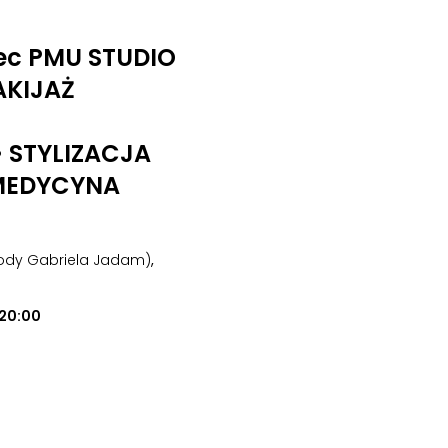
ec PMU STUDIO
AKIJAŻ
• STYLIZACJA
MEDYCYNA
urody Gabriela Jadam)
,
20:00