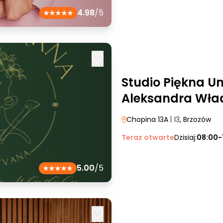
4.98
/5
Studio Piękna 
Aleksandra Wła
Chopina 13A
| 13
, Brzozów
Teraz otwarte
Dzisiaj:
08:00-
5.00
/5