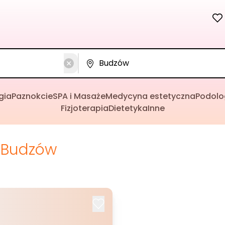
gia
Paznokcie
SPA i Masaże
Medycyna estetyczna
Podolo
Fizjoterapia
Dietetyka
Inne
Budzów