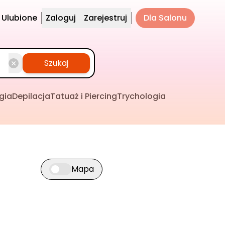
Ulubione
Zaloguj
Zarejestruj
Dla Salonu
Szukaj
gia
Depilacja
Tatuaż i Piercing
Trychologia
Mapa
Przełącz widok mapy