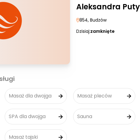
Aleksandra Puty
854
, Budzów
Dzisiaj:
zamknięte
sługi
Masaż dla dwojga
Masaż pleców
SPA dla dwojga
Sauna
Masaż tajski