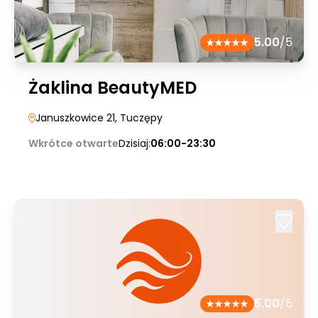
5.00
/5
Żaklina BeautyMED
Januszkowice 21
, Tuczępy
Wkrótce otwarte
Dzisiaj:
06:00-23:30
5.00
/5