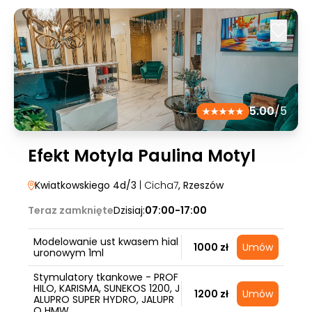
5.00
/5
Efekt Motyla Paulina Motyl
Kwiatkowskiego 4d/3
| Cicha7
, Rzeszów
Teraz zamknięte
Dzisiaj:
07:00-17:00
Modelowanie ust kwasem hial
1000 zł
Umów
uronowym 1ml
Stymulatory tkankowe - PROF
HILO, KARISMA, SUNEKOS 1200, J
1200 zł
Umów
ALUPRO SUPER HYDRO, JALUPR
O HMW