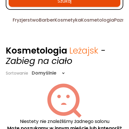
Szukaj
Fryzjerstwo
Barber
Kosmetyka
Kosmetologia
Pazno
Kosmetologia
Leżajsk
-
Zabieg na ciało
Domyślnie
Sortowanie
Niestety nie znaleźliśmy żadnego salonu
Może poszukamy w innym mieście lub kategorii?