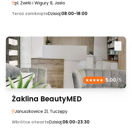
pl. Żwirki i Wigury 9
, Jasło
Teraz zamknięte
Dzisiaj:
08:00-18:00
5.00
/5
Żaklina BeautyMED
Januszkowice 21
, Tuczępy
Wkrótce otwarte
Dzisiaj:
06:00-23:30