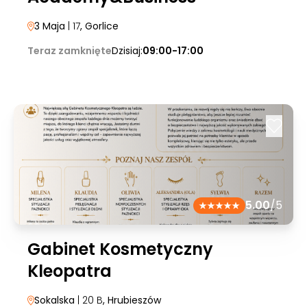
3 Maja
| 17
, Gorlice
Teraz zamknięte
Dzisiaj:
09:00-17:00
5.00
/5
Gabinet Kosmetyczny
Kleopatra
Sokalska
| 20 B
, Hrubieszów