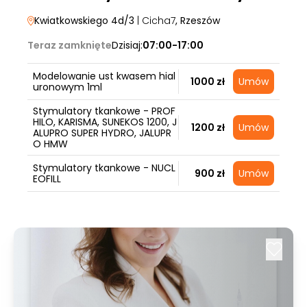
Kwiatkowskiego 4d/3
| Cicha7
, Rzeszów
Teraz zamknięte
Dzisiaj:
07:00-17:00
Modelowanie ust kwasem hial
1000 zł
Umów
uronowym 1ml
Stymulatory tkankowe - PROF
HILO, KARISMA, SUNEKOS 1200, J
1200 zł
Umów
ALUPRO SUPER HYDRO, JALUPR
O HMW
Stymulatory tkankowe - NUCL
900 zł
Umów
EOFILL