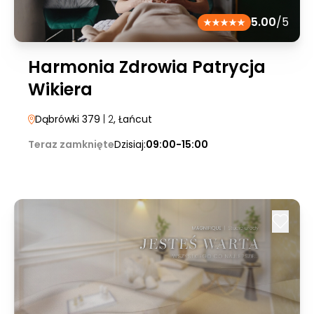
5.00
/5
Harmonia Zdrowia Patrycja
Wikiera
Dąbrówki 379
| 2
, Łańcut
Teraz zamknięte
Dzisiaj:
09:00-15:00