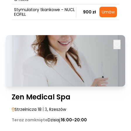
Stymulatory tkankowe - NUCL
900 zł
Umów
EOFILL
Zen Medical Spa
Strzelnicza 18
| 3
, Rzeszów
Teraz zamknięte
Dzisiaj:
16:00-20:00