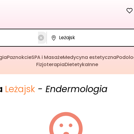
gia
Paznokcie
SPA i Masaże
Medycyna estetyczna
Podolo
Fizjoterapia
Dietetyka
Inne
a
Leżajsk
- Endermologia