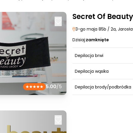
Secret Of Beaut
3-go maja 85b / 2a
, Jarosł
Dzisiaj:
zamknięte
Depilacja brwi
Depilacja wąsika
5.00
/5
Depilacja brody/podbródka