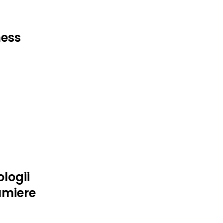
ess
logii
umiere