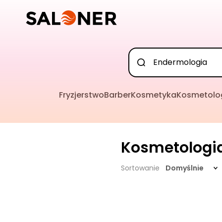
Fryzjerstwo
Barber
Kosmetyka
Kosmetolo
Kosmetologi
Sortowanie
Domyślnie