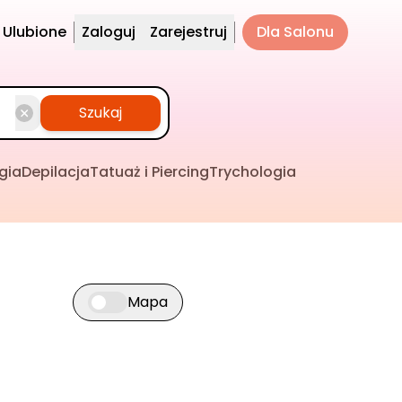
Ulubione
Zaloguj
Zarejestruj
Dla Salonu
Szukaj
gia
Depilacja
Tatuaż i Piercing
Trychologia
Mapa
Przełącz widok mapy