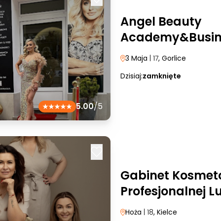
Angel Beauty
Academy&Busin
3 Maja
| 17
, Gorlice
Dzisiaj:
zamknięte
5.00
/5
Gabinet Kosmeto
Profesjonalnej L
Hoża
| 18
, Kielce