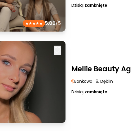
Dzisiaj:
zamknięte
5.00
/5
Mellie Beauty Ag
Bankowa
| 8
, Dęblin
Dzisiaj:
zamknięte