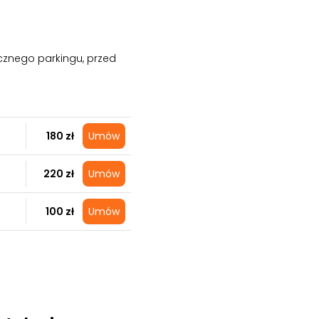
cznego parkingu, przed
180 zł
Umów
220 zł
Umów
100 zł
Umów