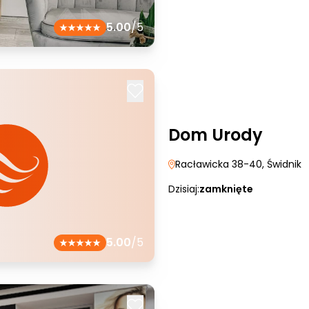
5.00
/5
Dom Urody
Racławicka 38-40
, Świdnik
Dzisiaj:
zamknięte
5.00
/5