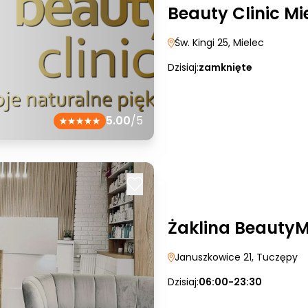
Beauty Clinic Mi
Św. Kingi 25
, Mielec
Dzisiaj:
zamknięte
5.00
/5
Żaklina Beauty
Januszkowice 21
, Tuczępy
Dzisiaj:
06:00-23:30