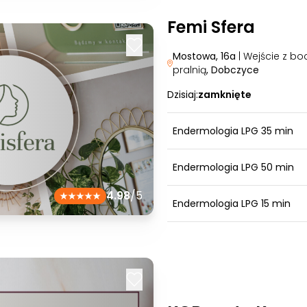
Femi Sfera
Mostowa, 16a
| Wejście z bo
pralnią
, Dobczyce
Dzisiaj:
zamknięte
Endermologia LPG 35 min
Endermologia LPG 50 min
4.98
/5
Endermologia LPG 15 min