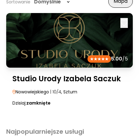
Mapa
Domyślnie
Sortowanie
5.00
/5
Studio Urody Izabela Saczuk
Nowowiejskiego
| 10/4
, Sztum
Dzisiaj:
zamknięte
Najpopularniejsze usługi