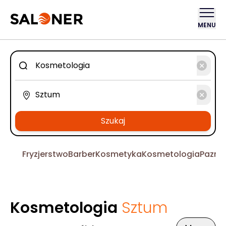
MENU
Szukaj
Fryzjerstwo
Barber
Kosmetyka
Kosmetologia
Pazno
Kosmetologia
Sztum