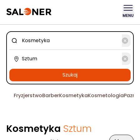
MENU
Szukaj
Fryzjerstwo
Barber
Kosmetyka
Kosmetologia
Pazno
Kosmetyka
Sztum