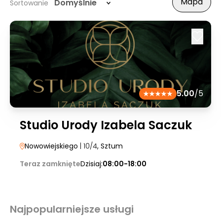
Mapa
Domyślnie
Sortowanie
5.00
/5
Studio Urody Izabela Saczuk
Nowowiejskiego
| 10/4
, Sztum
Teraz zamknięte
Dzisiaj:
08:00-18:00
Najpopularniejsze usługi