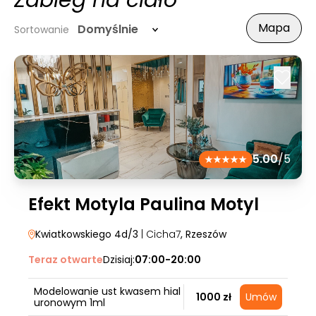
Zabieg na ciało
Mapa
Domyślnie
Sortowanie
5.00
/5
Efekt Motyla Paulina Motyl
Kwiatkowskiego 4d/3
| Cicha7
, Rzeszów
Teraz otwarte
Dzisiaj:
07:00-20:00
Modelowanie ust kwasem hial
1000 zł
Umów
uronowym 1ml