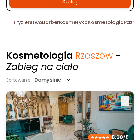
Szukaj
Fryzjerstwo
Barber
Kosmetyka
Kosmetologia
Pazno
Kosmetologia
Rzeszów
-
Zabieg na ciało
Domyślnie
Sortowanie
5.00
/5