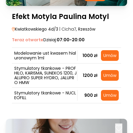
Efekt Motyla Paulina Motyl
Kwiatkowskiego 4d/3
| Cicha7
, Rzeszów
Teraz otwarte
Dzisiaj:
07:00-20:00
Modelowanie ust kwasem hial
1000 zł
Umów
uronowym 1ml
Stymulatory tkankowe - PROF
HILO, KARISMA, SUNEKOS 1200, J
1200 zł
Umów
ALUPRO SUPER HYDRO, JALUPR
O HMW
Stymulatory tkankowe - NUCL
900 zł
Umów
EOFILL