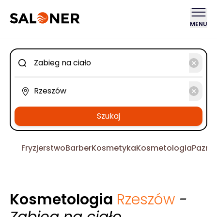
MENU
Szukaj
Fryzjerstwo
Barber
Kosmetyka
Kosmetologia
Pazno
Kosmetologia
Rzeszów
-