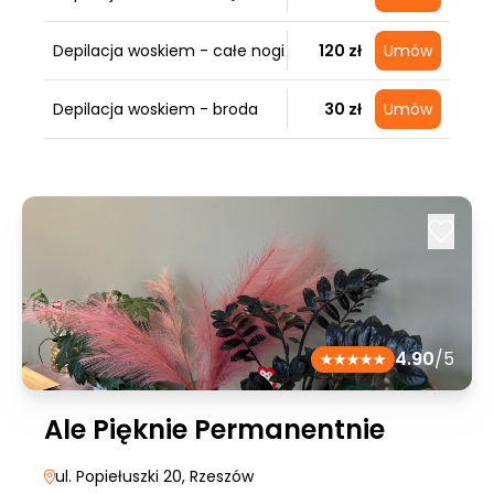
Depilacja woskiem - całe nogi
120 zł
Umów
Depilacja woskiem - broda
30 zł
Umów
4.90
/5
Ale Pięknie Permanentnie
ul. Popiełuszki 20
, Rzeszów