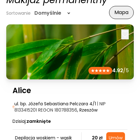
Makijaż permanentny
Mapa
Domyślnie
Sortowanie
4.92
/5
Alice
ul. bp. Józefa Sebastiana Pelczara 4/1
| NIP
8133415201 REGON 180788356
, Rzeszów
Dzisiaj:
zamknięte
Depilacja woskiem - wąsik
20 zł
Umów