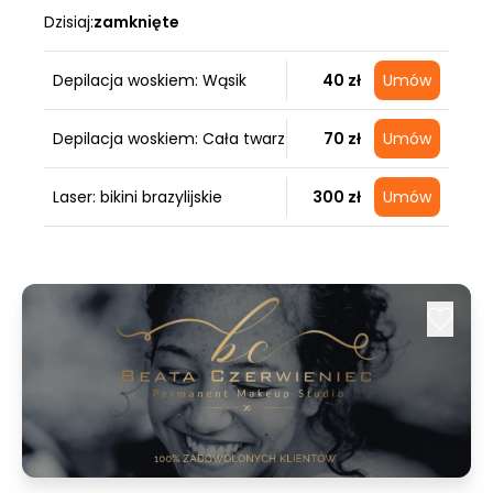
Dzisiaj:
zamknięte
Depilacja woskiem: Wąsik
40 zł
Umów
Depilacja woskiem: Cała twarz
70 zł
Umów
Laser: bikini brazylijskie
300 zł
Umów