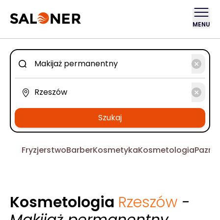
MENU
Szukaj
Fryzjerstwo
Barber
Kosmetyka
Kosmetologia
Pazno
Kosmetologia
Rzeszów
-