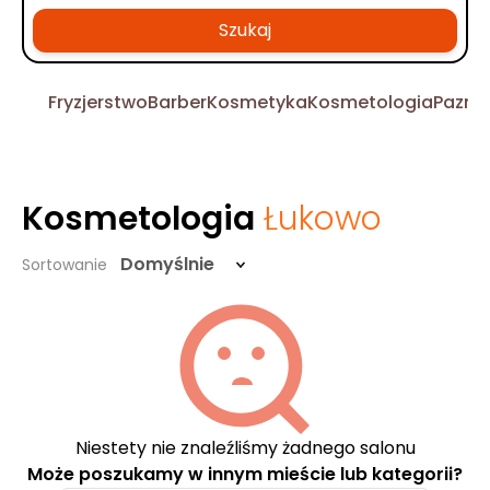
Szukaj
Fryzjerstwo
Barber
Kosmetyka
Kosmetologia
Pazno
Kosmetologia
Łukowo
Domyślnie
Sortowanie
Niestety nie znaleźliśmy żadnego salonu
Może poszukamy w innym mieście lub kategorii?