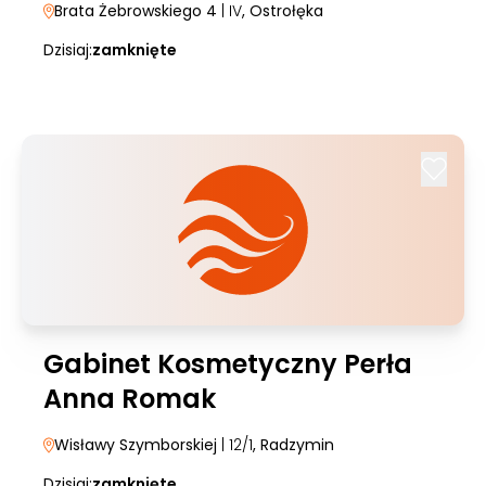
Brata Żebrowskiego 4
| IV
, Ostrołęka
Dzisiaj:
zamknięte
Gabinet Kosmetyczny Perła
Anna Romak
Wisławy Szymborskiej
| 12/1
, Radzymin
Dzisiaj:
zamknięte