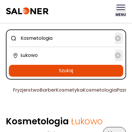
MENU
Szukaj
Fryzjerstwo
Barber
Kosmetyka
Kosmetologia
Pazno
Kosmetologia
Łukowo