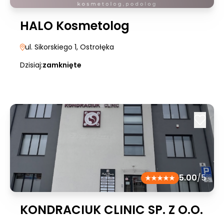
HALO Kosmetolog
ul. Sikorskiego 1
, Ostrołęka
Dzisiaj:
zamknięte
5.00
/5
KONDRACIUK CLINIC SP. Z O.O.