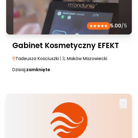
5.00
/5
Gabinet Kosmetyczny EFEKT
Tadeusza Kosciuszki
| 3
, Maków Mazowiecki
Dzisiaj:
zamknięte