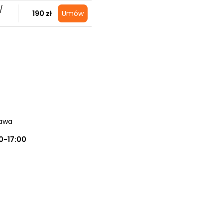
/
190 zł
Umów
zawa
0-17:00