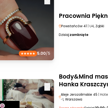
Pracownia Pięk
Powstańców 41
| U4
, Ząbki
Dzisiaj:
zamknięte
5.00
/5
Body&Mind mas
Hanka Kraszczy
Aleje Jerozolimskie 45
| Hot
-1
, Warszawa