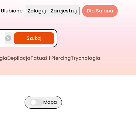
Ulubione
Zaloguj
Zarejestruj
Dla Salonu
Szukaj
gia
Depilacja
Tatuaż i Piercing
Trychologia
Mapa
Przełącz widok mapy