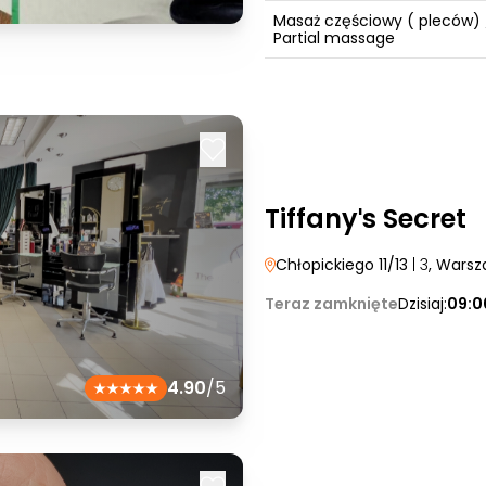
Masaż częściowy ( pleców) 
Partial massage
Tiffanyˈs Secret
Chłopickiego 11/13
| 3
, Wars
Teraz zamknięte
Dzisiaj:
09:0
4.90
/5