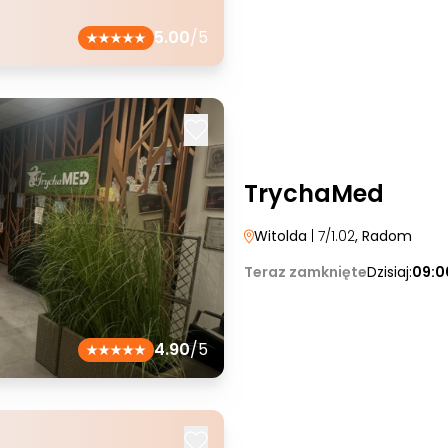
5.00
/5
TrychaMed
Witolda
| 7/1.02
, Radom
Teraz zamknięte
Dzisiaj:
09:0
4.90
/5