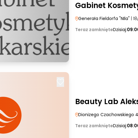
Gabinet Kosmety
Generała Fieldorfa "NIla"
| 18
Teraz zamknięte
Dzisiaj:
09:0
Beauty Lab Alek
Dionizego Czachowskiego 
Teraz zamknięte
Dzisiaj:
08:0