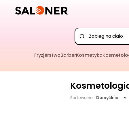
Fryzjerstwo
Barber
Kosmetyka
Kosmetolo
Kosmetologi
Sortowanie
Domyślnie