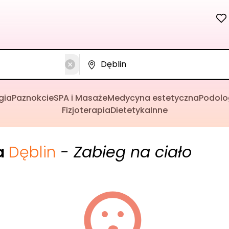
gia
Paznokcie
SPA i Masaże
Medycyna estetyczna
Podolo
Fizjoterapia
Dietetyka
Inne
a
Dęblin
- Zabieg na ciało