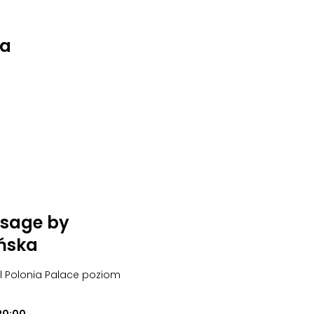
na
sage by
ńska
el Polonia Palace poziom