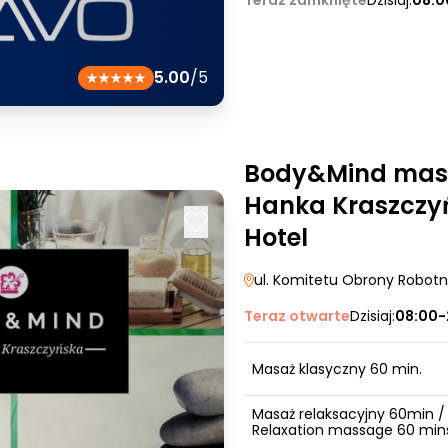
Teraz zamknięte
Dzisiaj:
08:0
5.00
/5
Body&Mind mas
Hanka Kraszczyń
Hotel
ul. Komitetu Obrony Robotn
Teraz otwarte
Dzisiaj:
08:00-
Masaż klasyczny 60 min.
Masaż relaksacyjny 60min /
Relaxation massage 60 min