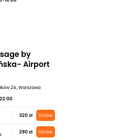
0-16:00
sage by
ska- Airport
ików 24
, Warszawa
22:00
320 zł
Umów
290 zł
Umów
s