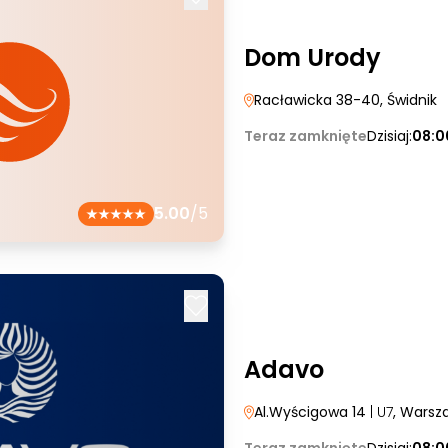
Dom Urody
Racławicka 38-40
, Świdnik
Teraz zamknięte
Dzisiaj:
08:0
5.00
/5
Adavo
Al.Wyścigowa 14
| U7
, Warsz